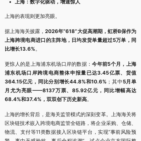
上海：数字化驱动，增速惊人
上海的表现则更加亮眼。
据上海海关披露，
2026年“618”大促高潮期，虹桥B保作为
上海跨境电商进口的主阵地，日均发货单量超过5万单，同
比增长13.6%
。
更惊人的是上海浦东机场口岸的数据：
今年前5个月，上海
浦东机场口岸跨境电商整体申报量已达3.45亿票、货值
364.15亿元，同比分别增长44.8%和10.6%
；其中
5月单
月尤为亮眼——8137万票、85.92亿元，同比增幅高达
68.4%和37.4%，双双创下历史新高
。
上海的增长背后，是海关监管模式的深刻变革。上海海关将
区块链技术嵌入跨境电商监管全链路，将企业采购、仓储、
物流、支付等11类数据接入区块链平台，实现“事前风险预
警、事中无感验核、事后全程追溯”。试点企业京东国际整