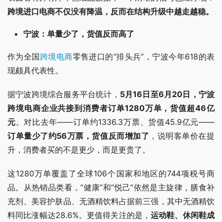
跨境进口电商不仅没有降温，反而在结构升级中越走越稳。
宁波：单量少了，货值反而高了
作为全国
跨境电商
零售进口的“排头兵”，宁波今年618的表
现颇具代表性。
据宁波跨境综合服务平台统计，
5月16日至6月20日，宁波
跨境电商企业共接到消费者订单1280万单，货值超46亿
元
。对比去年——订单约1336.3万票、货值45.9亿元——
订单量少了约56万票，货值反而增加了
，说明客单价在提
升，消费者买的不是更少，而是更贵了。
这1280万单覆盖了全球106个国家和地区的744项税号商
品。从热销品类看，“健康”和“悦己”依然是主旋律，膳食补
充剂、美容护肤品、无酒精饮料占据前三强，其中无酒精饮
料同比涨幅达28.6%。更值得关注的是，
运动鞋、休闲鞋成