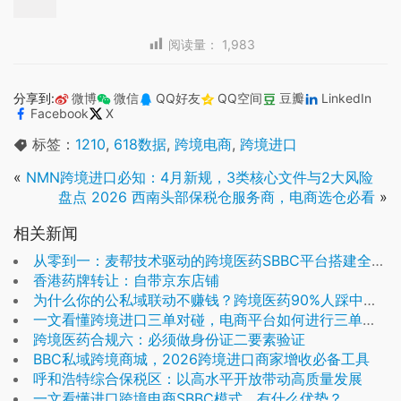
阅读量：
1,983
分享到:
微博
微信
QQ好友
QQ空间
豆瓣
LinkedIn
Facebook
X
标签：
1210
,
618数据
,
跨境电商
,
跨境进口
«
NMN跨境进口必知：4月新规，3类核心文件与2大风险
盘点 2026 西南头部保税仓服务商，电商选仓必看
»
相关新闻
从零到一：麦帮技术驱动的跨境医药SBBC平台搭建全流程
香港药牌转让：自带京东店铺
为什么你的公私域联动不赚钱？跨境医药90%人踩中的落地误区
一文看懂跨境进口三单对碰，电商平台如何进行三单对碰？
跨境医药合规六：必须做身份证二要素验证
BBC私域跨境商城，2026跨境进口商家增收必备工具
呼和浩特综合保税区：以高水平开放带动高质量发展
一文看懂进口跨境电商SBBC模式，有什么优势？