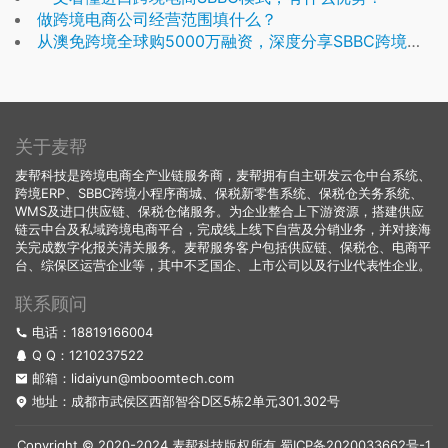
做跨境电商公司经营范围填什么？
从澳免跨境全球购5000万融资，深度分享SBBC跨境进口模式
关于麦帮
麦帮科技是跨境电商全产业链服务商，麦帮拥有自主研发云仓中台系统、
跨境ERP、SBBC跨境小程序商城、保税新零售系统、保税仓关务系统、
WMS及进口供应链、保税仓储服务。为企业整合上下游资源，搭建供应
链云中台及私域跨境电商平台，完成线上线下自营及分销业务，并对接海
关完成数字化报关清关服务。麦帮服务客户包括供应链、保税仓、电商平
台、综保区运营企业等，其中不乏国企、上市公司以及行业代表性企业。
联系顾问
电话：18819166004
Q Q：
1210237522
邮箱：lidaiyun@mboomtech.com
地址：成都市武侯区西部智谷D区5栋2单元301.302号
Copyright © 2020-2024 麦帮科技版权所有
蜀ICP备2020033662号-1