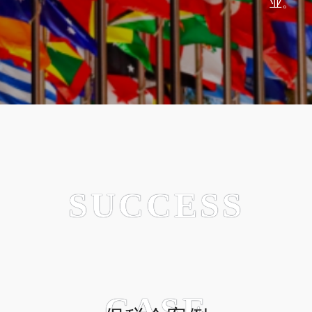
业。
SUCCESS
CASE