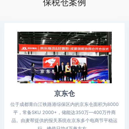
保税仓案例
京东仓
位于成都青白江铁路港综保区内的京东仓面积为8000
平，常备SKU 2000+，储能达350万—400万件商
品。由麦帮提供的报关系统在京东多个电商节平稳运
行，峰值日均4万单左右。