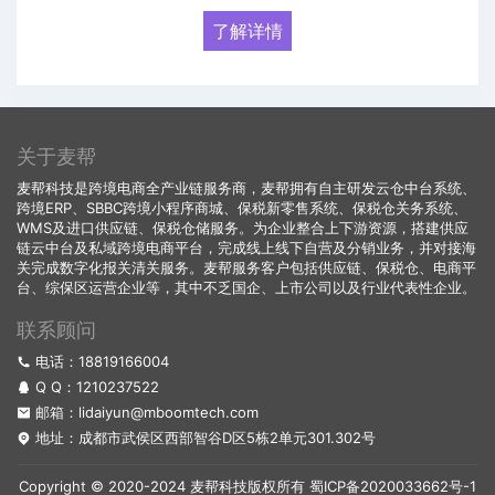
了解详情
关于麦帮
麦帮科技是跨境电商全产业链服务商，麦帮拥有自主研发云仓中台系统、
跨境ERP、SBBC跨境小程序商城、保税新零售系统、保税仓关务系统、
WMS及进口供应链、保税仓储服务。为企业整合上下游资源，搭建供应
链云中台及私域跨境电商平台，完成线上线下自营及分销业务，并对接海
关完成数字化报关清关服务。麦帮服务客户包括供应链、保税仓、电商平
台、综保区运营企业等，其中不乏国企、上市公司以及行业代表性企业。
联系顾问
电话：18819166004
Q Q：
1210237522
邮箱：lidaiyun@mboomtech.com
地址：成都市武侯区西部智谷D区5栋2单元301.302号
Copyright © 2020-2024 麦帮科技版权所有
蜀ICP备2020033662号-1