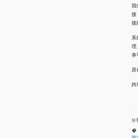
我
接
接
系
理
券
原
跨
分
跨