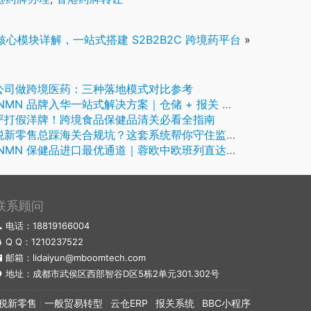
核心模块详解，一站式搭建 S2B2B2C 跨境药平台
»
公司做跨境医药：三种落地模式对比参考
 品牌入华一站式解决方案｜仓储 + 报关 + 系统 + 物流 + 分销，麦帮好嗨购保税仓全链条不用多方对接
严打假洋牌！跨境食品保健品清关必看全指南
税新零售总踩海关合规坑？这套系统帮你守住监管红线
MN 保健品进口最优通道｜蓉欧中欧班列直达成都好嗨购保税仓，物流全链路拆解
联系顾问
电话：18819166004
Q Q：
1210237522
邮箱：lidaiyun@mboomtech.com
地址：成都市武侯区西部智谷D区5栋2单元301.302号
税新零售
一般贸易转型
云仓ERP
报关系统
BBC小程序