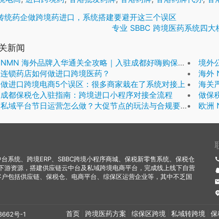
传统药企做跨境药进口，系统搭建要避开这三个误区
专业 SBBC 跨境医药系统四大
关新闻
NMN 海外品牌入华通关全攻略｜入驻成都好嗨购保税仓一站式解决合规难题
境外
连锁药店如何做进口跨境医药？
海外 NMN
做进口跨境电商5个误区：很多商家栽在了系统对接上
海关
成都保税仓入驻指南：跨境进口小程序对接全流程
做保
私域平台节日运营怎么做？大促节点的玩法与合规要点
欧洲 N
系统、跨境ERP、SBBC跨境小程序商城、保税新零售系统、保税仓
下游资源，搭建供应链云中台及私域跨境电商平台，完成线上线下自营
客户包括供应链、保税仓、电商平台、综保区运营企业等，其中不乏国
首页
跨境医药方案
综保区跨境
私域转跨境
保
3662号-1