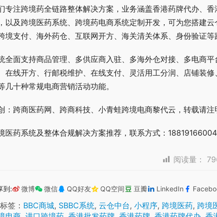
们专注跨境药全链路整体解决方案，业务涵盖香港药牌代办、香
，以及跨境医药系统、跨境药电商系统定制开发，可为您搭建云仓
跨境支付、海外药仓、互联网开方、海关清关体系、身份验证等
统全面支持商品管理、多供应商入驻、多海外仓对接、多电商平
、在线开方、行邮税维护、在线支付、灵活用工分润、店铺装修
等几十种常规电商营销活动功能。
创：跨商医药网、跨商科技、小青蛙跨境电商黎代云，转载请注
境医药系统及整体合规解决方案推荐，联系方式：18819166004
阅读量：
79
享到:
微博
微信
QQ好友
QQ空间
豆瓣
LinkedIn
Facebo
标签：
BBC商城
,
SBBC系统
,
云仓中台
,
小程序
,
跨境医药
,
跨境
境电商
,
进口跨境药
,
香港批发药牌
,
香港药牌
,
香港药牌代办
,
香