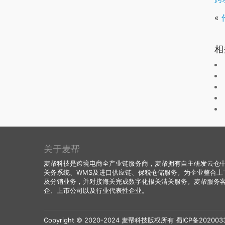
«
相
关于麦帮
麦帮科技是跨境电商全产业链服务商，麦帮拥有自主研发云仓中台
关务系统、WMS及进口供应链、保税仓储服务。为企业整合上
及分销业务，并对接海关完成数字化报关清关服务。麦帮服务
企、上市公司以及行业代表性企业。
Copyright © 2020-2024 麦帮科技版权所有
蜀ICP备202003