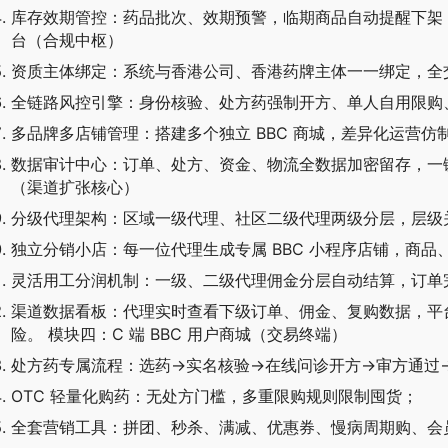
库存效期管控：药品批次、效期预警，临期商品自动提醒下架，
台（合规中枢）
资质主体绑定：系统与香港公司、香港药牌主体一一绑定，全
全链路风控引擎：身份核验、处方药强制开方、单人自用限购
多品牌多店铺管理：搭建多个独立 BBC 商城，差异化运营仿制
数据审计中心：订单、处方、资金、物流全数据加密留存，一键导
（渠道扩张核心）
分级代理架构：区域一级代理、社区二级代理两级分层，层级
独立分销小店：每一位代理生成专属 BBC 小程序店铺，商
灵活用工分润机制：一级、二级代理佣金分层自动结算，订单
渠道数据看板：代理实时查看下级订单、佣金、复购数据，平
险。 模块四：C 端 BBC 用户商城（交易终端）
处方药专属流程：选药→实名核验→在线问诊开方→审方通过
OTC 轻量化购药：无处方门槛，多重限购规则限制囤货；
全套营销工具：拼团、秒杀、满减、优惠券、慢病周期购、会