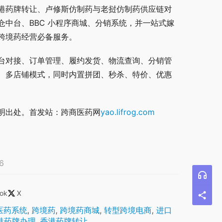
港药牌转让、卢修斯仿制药与老挝仿制药供应链对
中台、BBC 小程序商城、分销系统，并一站式嫁
跨境药经营必备服务。
台对接、订单管理、履约发货、物流查询、分销管
、多店铺模式，同时内置拼团、秒杀、特价、优惠
明出处。首发站：跨商医药网
yao.lifrog.com
6
ok
X
医药系统
,
跨境药
,
跨境药商城
,
转型跨境电商
,
进口
港药牌办理
,
香港药牌转让