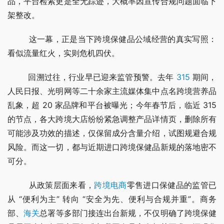
品，平台检索更是全无踪迹，大概率因宣传合规问题面临下
架整改。
        这一幕，正是当下跨境保健品公域经营的真实写照：
看似流量红火，实则危机四伏。
        回溯过往，行业早已迎来监管预警。去年 
315
 期间，
人民日报、光明网等二十余家主流媒体集中点名跨境营养品
乱象，超 20 家品牌和平台被曝光；今年春节后，临近 315 
的节点，各大跨境大店纷纷紧急调整产品详情页，删除所有
可能涉及功效的描述，仅保留成分含量介绍，试图规避合规
风险。而这一切，都与近期进口跨境保健品新规的落地密不
可分。
        从政策层面来看，
跨境电商
零售进口保健品的监管已
从 “便利为主” 转向 “安全为先、便利与合规并重”。商务
部、
海关
总署等多部门接连出台新规，不仅明确了跨境保健