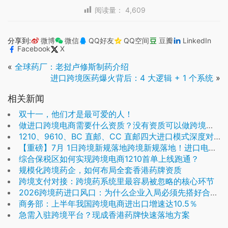
阅读量：
4,609
分享到:
微博
微信
QQ好友
QQ空间
豆瓣
LinkedIn
Facebook
X
«
全球药厂：老挝卢修斯制药介绍
进口跨境医药爆火背后：4 大逻辑 + 1 个系统
»
相关新闻
双十一，他们才是最可爱的人！
做进口跨境电商需要什么资质？没有资质可以做跨境电商吗？
1210、9610、BC 直邮、CC 直邮四大进口模式深度对比
【重磅】7月 1日跨境新规落地跨境新规落地！进口电商迎爆发机遇，这 2 大变化与你直接相关！
综合保税区如何实现跨境电商1210首单上线跑通？
规模化跨境药企，如何布局全套香港药牌资质
跨境支付对接：跨境药系统里最容易被忽略的核心环节
2026跨境药进口风口：为什么企业入局必须先搭好合规系统
商务部：上半年我国跨境电商进出口增速达10.5％
急需入驻跨境平台？现成香港药牌快速落地方案