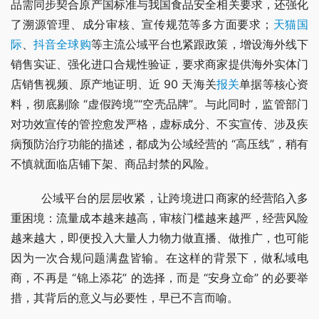
品需同步契合原产国标准与我国食品安全相关要求，还强化
了溯源管理、成分审核、宣传规范等多方面要求；
天猫国
际
、
抖音全球购
等主流公域平台也紧跟政策，增设海外线下
销售实证、强化进口合规性验证，要求商家提供海外实体门
店销售视频、原产地证明、近 90 天海关
报关
单据等核心资
料，彻底剔除 “虚假跨境”“空壳品牌”。与此同时，监管部门
对功效宣传的管控愈发严格，虚标成分、不实宣传、涉及疾
病预防治疗功能的描述，都成为公域经营的 “高压线”，稍有
不慎就面临店铺下架、商品封禁的风险。
        公域平台的层层收紧，让跨境进口商家的经营陷入多
重困境：流量成本越来越高，审核门槛越来越严，经营风险
越来越大，即便投入大量人力物力做直播、做推广，也可能
因为一次合规问题满盘皆输。在这样的背景下，做私域电
商，不再是 “锦上添花” 的选择，而是 “安身立命” 的必要举
措，其背后的意义与必要性，早已不言而喻。