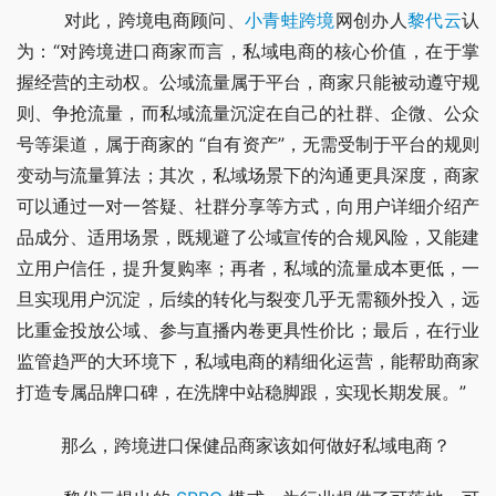
        对此，跨境电商顾问、
小青蛙跨境
网创办人
黎代云
认
为：“对跨境进口商家而言，私域电商的核心价值，在于掌
握经营的主动权。公域流量属于平台，商家只能被动遵守规
则、争抢流量，而私域流量沉淀在自己的社群、企微、公众
号等渠道，属于商家的 “自有资产”，无需受制于平台的规则
变动与流量算法；其次，私域场景下的沟通更具深度，商家
可以通过一对一答疑、社群分享等方式，向用户详细介绍产
品成分、适用场景，既规避了公域宣传的合规风险，又能建
立用户信任，提升复购率；再者，私域的流量成本更低，一
旦实现用户沉淀，后续的转化与裂变几乎无需额外投入，远
比重金投放公域、参与直播内卷更具性价比；最后，在行业
监管趋严的大环境下，私域电商的精细化运营，能帮助商家
打造专属品牌口碑，在洗牌中站稳脚跟，实现长期发展。”
        那么，跨境进口保健品商家该如何做好私域电商？