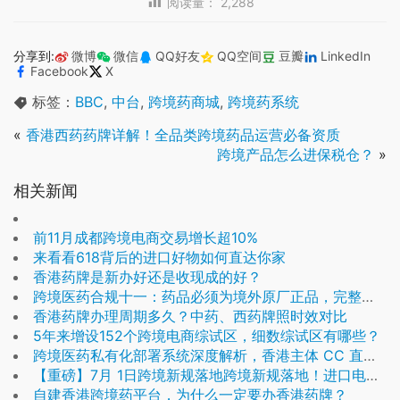
阅读量：
2,288
分享到:
微博
微信
QQ好友
QQ空间
豆瓣
LinkedIn
Facebook
X
标签：
BBC
,
中台
,
跨境药商城
,
跨境药系统
«
香港西药药牌详解！全品类跨境药品运营必备资质
跨境产品怎么进保税仓？
»
相关新闻
前11月成都跨境电商交易增长超10%
来看看618背后的进口好物如何直达你家
香港药牌是新办好还是收现成的好？
跨境医药合规十一：药品必须为境外原厂正品，完整包装
香港药牌办理周期多久？中药、西药牌照时效对比
5年来增设152个跨境电商综试区，细数综试区有哪些？
跨境医药私有化部署系统深度解析，香港主体 CC 直邮高合规数据自主方案
【重磅】7月 1日跨境新规落地跨境新规落地！进口电商迎爆发机遇，这 2 大变化与你直接相关！
自建香港跨境药平台，为什么一定要办香港药牌？