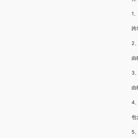
1
跨
2
由
3
由
4
包
5