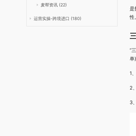
麦帮资讯
(22)
是
性
运营实操-跨境进口
(180)
“
单
1
2
3