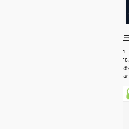
1
“
按
据