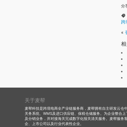
分
跨
«
相
关于麦帮
麦帮科技是跨境电商全产业链服务商，麦帮拥有自主研发云仓中台
关务系统、WMS及进口供应链、保税仓储服务。为企业整合上
及分销业务，并对接海关完成数字化报关清关服务。麦帮服务
企、上市公司以及行业代表性企业。