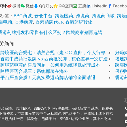
享到:
微博
微信
QQ好友
QQ空间
豆瓣
LinkedIn
Facebo
标签：
BBC商城
,
云仓中台
,
跨境医药
,
跨境药
,
跨境药商城
,
跨境
境电商
,
香港药牌
,
香港药牌代办
,
香港药牌转让
香港药牌批发和零售有什么区别？跨境商家别再选错
关新闻
跨境医药合规七：清关合规（走 CC 直邮，个人行邮清关）
好嗨
香港中成药批发牌 vs 西药批发牌，核心差异一次讲透
搭建
跨境药电商的售后问题，如何用系统降低处理成本
跨境
跨境医药合规三：系统部署在海外
保税跨境
平台严查资质！无真实香港药牌店铺将全面清退
香港
系统、跨境ERP、SBBC跨境小程序商城、保税新零售系统、保税仓
下游资源，搭建供应链云中台及私域跨境电商平台，完成线上线下自营
客户包括供应链、保税仓、电商平台、综保区运营企业等，其中不乏国