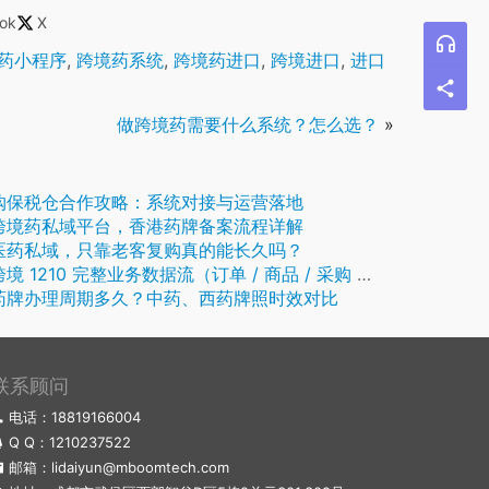
ok
X
药小程序
,
跨境药系统
,
跨境药进口
,
跨境进口
,
进口
做跨境药需要什么系统？怎么选？
»
购保税仓合作攻略：系统对接与运营落地
跨境药私域平台，香港药牌备案流程详解
医药私域，只靠老客复购真的能长久吗？
 1210 完整业务数据流（订单 / 商品 / 采购 / 调拨全流程）
药牌办理周期多久？中药、西药牌照时效对比
联系顾问
电话：18819166004
Q Q：
1210237522
邮箱：lidaiyun@mboomtech.com