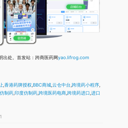
明出处。首发站：跨商医药网
yao.lifrog.com
让
,
香港药牌授权
,
BBC商城
,
云仓中台
,
跨境药小程序
,
仿制药
,
印度仿制药
,
跨境医药电商
,
跨境药进口
,
进口
1