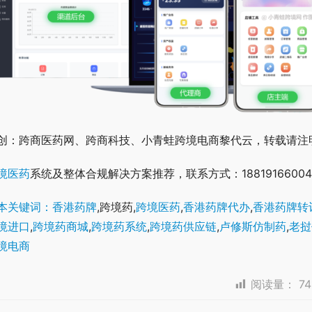
创：跨商医药网、跨商科技、小青蛙跨境电商黎代云，转载请注
境医药
系统及整体合规解决方案推荐，联系方式：18819166004
本关键词：香港药牌
,跨境药,
跨境医药
,
香港药牌代办
,
香港药牌转
境进口
,
跨境药商城
,
跨境药系统
,
跨境药供应链
,
卢修斯仿制药
,
老挝
境电商
阅读量：
74