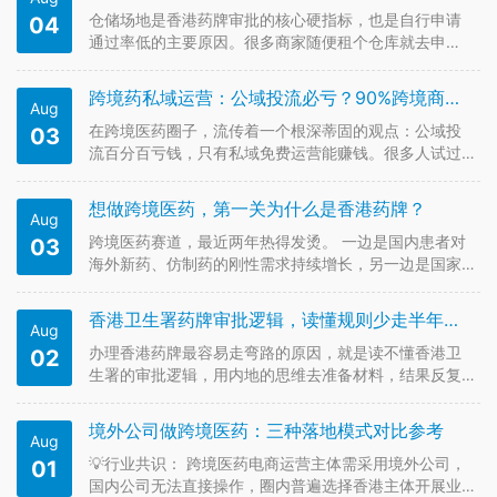
理。药剂师的核心职责包括：审核…
仓储场地是香港药牌审批的核心硬指标，也是自行申请
04
通过率低的主要原因。很多商家随便租个仓库就去申
请，结果现场核查直接被驳回，浪费时间和租金。今天
拆解一下，符合要求的仓库到底要满足哪些标准。 第
跨境药私域运营：公域投流必亏？90%跨境商家都搞错了盈利逻辑
Aug
一，属地与性质要求。仓库必须位于香港境内，是正规
的商业仓储用途，有合法的租赁协议和…
在跨境医药圈子，流传着一个根深蒂固的观点：公域投
03
流百分百亏钱，只有私域免费运营能赚钱。很多人试过
一次投流转化差，就彻底放弃公域，死守私域存量。跨
境医药公域投流真的必亏吗？ 其实投流亏钱的核心，从
想做跨境医药，第一关为什么是香港药牌？
Aug
来不是公域流量不行，而是你的公私域联动逻辑错位
了。很多商家误以为公域要当场成交…
跨境医药赛道，最近两年热得发烫。 一边是国内患者对
03
海外新药、仿制药的刚性需求持续增长，另一边是国家
在跨境医药零售进口试点上的政策窗口逐步打开。北京
天竺、河南郑州、上海外高桥……试点城市名单越来越
香港卫生署药牌审批逻辑，读懂规则少走半年弯路
Aug
长，平台方也在加速布局——天猫国际、京东国际、美
团买药、叮当快药，都在抢跨境药…
办理香港药牌最容易走弯路的原因，就是读不懂香港卫
02
生署的审批逻辑，用内地的思维去准备材料，结果反复
驳回、浪费时间。其实掌握核心审批逻辑，能帮你少走
半年弯路。 香港卫生署审批药牌，核心关注三个维度：
境外公司做跨境医药：三种落地模式对比参考
Aug
主体合规、场地合规、人员合规，三者缺一不可。主体
合规要求申请公司是香港合法注册…
💡行业共识： 跨境医药电商运营主体需采用境外公司，
01
国内公司无法直接操作，圈内普遍选择香港主体开展业