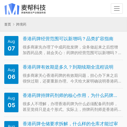
首页
跨境药
香港药牌经营范围可以新增吗？品类扩容指南
Aug
很多商家先办理了中成药批发牌，业务做起来之后想增
07
加西药品类，就会关心：药牌的经营范围可以新增吗？
能不能直接把中成药牌升级成西药牌？今天给大家讲清
楚品类扩容的正确路径。 首先明确：香港药牌的品类不
香港药牌有效期是多久？到期续期全流程说明
Aug
能直接新增升级，中成药牌和西药牌是相互独立的两类
牌照，不能通过变更经营范围的方…
很多商家关心香港药牌的有效期问题，担心办下来之后
06
很快过期，还要重新办理。今天给大家明确说明香港药
牌的有效期，以及到期续期的完整流程。 香港药品批发
牌照没有终身有效期，实行年度续期制度，也就是每年
香港药牌持牌药剂师的核心作用，为什么药牌离不开药剂师
Aug
都需要办理年检续期。只要按时完成续期、合规经营，
牌照可以一直持有使用，不存在几…
很多人不理解，办理香港药牌为什么必须配备药剂师，
05
甚至觉得只是走个形式。实际上，持牌药剂师是香港药
牌的核心标配，也是药品质量安全的关键保障，没有合
规药剂师，药牌根本无法申请也无法维持。 根据香港法
香港药牌仓储要求拆解，什么样的仓库才能过审
Aug
例，药品批发企业必须聘用注册药剂师负责药品质量管