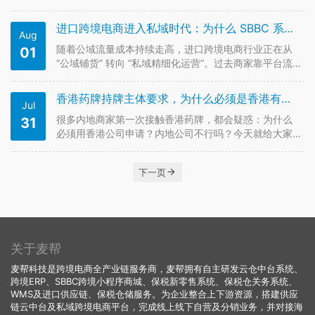
务，因为香港公司在企业形象、资金流转、支付通道、
服务器部署等层面优势更突出。 模式①｜新设香港公司
进口跨境电商进入私域时代：为什么 SBBC 系统成了行业标配
Aug
+ 自主申请医药批发牌照 ✅操作方案 自主注册香港公
司，委托代办机构申请香…
随着公域流量成本持续走高，进口跨境电商行业正在从
01
“公域铺货” 转向 “私域精细化运营”。过去商家靠平台流
量就能起量，现在获客成本翻了数倍，单纯的 BBC 零售
模式越来越难赚钱。 在此背景下，SBBC 模式快速崛
香港药牌持牌主体要求，为什么必须是香港有限公司
Jul
起，对应的跨境电商 SBBC 系统也成了众多进口企业的
标配，…
很多内地商家第一次接触香港药牌，都会疑惑：为什么
31
必须用香港公司申请？内地公司不行吗？今天就给大家
讲清楚香港药牌的持牌主体要求，以及背后的原因。 根
据香港《药剂业及毒药条例》，药品批发商牌照只能颁
下一页
发给在香港注册的有限公司，个人、个体户、海外注册
公司均不具备申请资格。这是香港…
关于麦帮
麦帮科技是跨境电商全产业链服务商，麦帮拥有自主研发云仓中台系统、
跨境ERP、SBBC跨境小程序商城、保税新零售系统、保税仓关务系统、
WMS及进口供应链、保税仓储服务。为企业整合上下游资源，搭建供应
链云中台及私域跨境电商平台，完成线上线下自营及分销业务，并对接海