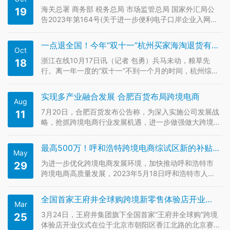
海关总署 商务部 税务总局 市场监管总局 国家外汇局公
19
告2023年第164号(关于进一步便利电子口岸企业入网手
续办理的公告) 公告〔2023〕164号 为深入推进口
岸营商环境优化，进一步便利电子口岸企业入网，现决
一点退全国！今年“双十一”杭州买家海淘退货有了新变化
Oct
定对电子口岸企业入网手续办理进一步精简优化，具体
公告如下…
浙江在线10月17日讯（记者 包勇）兵马未动，粮草先
18
行。离一年一度的“双十一”不到一个月的时间，杭州综合
保税区内已是一片繁忙的景象，不少跨境商家提前备
货，以应对即将到来的销售高峰。 今天，从杭州综
实现多产业融合发展 合肥百货布局跨境电商
Aug
合保税区传来一个好消息，作为全国跨关区退货业务新
模式的唯一试点，保税区率…
7月20日，合肥百货发布公告称，为深入实施公司发展战
11
略，抢抓跨境电商行业发展机遇，进一步做强做大跨境
贸易规模，加快培育新的产业发展增长点，合肥百货全
资子公司安徽百大易商城有限责任公司拟与合肥国际内
最高500万！呼和浩特跨境电商综试区新的补贴政策出台了！（附原文）（2023-2025）
May
陆港发展有限公司、合肥庐阳文化旅游发展集团有限公
司、安徽众联供应链管理有限公…
为进一步优化跨境电商发展环境，加快推动呼和浩特市
29
跨境电商高质量发展，2023年5月18日呼和浩特市人民
政府发布呼和浩特跨境电商综试区支持政策《关于促进
中国(呼和浩特)跨境电子商务综合试验区发展的若干政
全国首家王府井全球购跨境新零售体验店开业，今年拟再开3-4家
Mar
策》（呼政发〔2023〕15号），将在2023-2025三年期
间为地区跨…
3月24日，王府井集团旗下全国首家“王府井全球购”跨境
25
体验店开业仪式在位于北京市朝阳区香江北路的北京赛