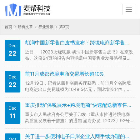
首页
所有文章
行业资讯
第3页
胡润中国新零售白皮书发布：跨境电商新零售突破最大
Dec
近日，《2023火烧联赢·胡润中国新零售白皮书》在京发
22
布。这份64页的报告内容涵盖中国零售业发展路径及现
状剖析、胡润榜单透视零售行业发展概况、疫情后消费
需求和趋势变化。 白皮书显示，新零售是指通过互联
前11月成都跨境电商交易增长超10%
Dec
网、大数据、人工智能等技术手段，实现线上线下的深
度融合，重塑零售业的形态…
12月19日，记者从四川省商务厅获悉，前11月全省跨境
22
电商进出口交易规模为1049.5亿元，同比增长14%，其
中，进口50.5亿元、同比增长134.7%，出口999亿元、
同比增长11.1%。成都跨境电商也在前11月实现966.3亿
重庆推动“保税展示+跨境电商”快速配送新零售模式试点，鼓励建设独立站或跨境平台
Dec
元，同比增长近10.2%。与此同时，1-1…
重庆市人民政府办公厅关于印发《重庆市推进跨境电商
11
高质量发展若干措施》的通知 渝府办发〔2023〕92号
各区县（自治县）人民政府，市政府有关部门，有关单
位： 《重庆市推进跨境电商高质量发展若干措施》已
关于进一步便利电子口岸企业入网手续办理的公告
Oct
经市政府同意，现印发给你们，请认真贯彻执行。…