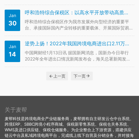
特奥特莱斯正式启动。 全国首家“王府井全球购”跨境体
验店位于北京赛特奥特莱斯1-069-A商铺，店内经营面
呼和浩特综合保税区：以高水平开放带动高质量发展
Jan
积近200平方米，主营国际一线护肤、美妆、香水品牌，
价格覆盖15…
呼和浩特综合保税区作为我市发展外向型经济的重要平
30
台、承接国际国内产业转移的重要载体、开展国际贸易
的重要门户，在新的一年里将抢抓机遇，踔力奋发，努
力打造开放新高地，助力首府经济高质量发展。 据介
逆势上扬！2022年我国跨境电商进出口2.11万亿元，增长9.8%
Jan
绍，截至目前，呼和浩特综合保税区已累计引进企业47
家，其中2022年新引进企业1…
中国网财经1月13日讯 据国新网消息，国新办今日举行
14
2022年全年进出口情况新闻发布会，海关总署新闻发言
人吕大良出席发布会，介绍相关情况。 会上，吕大良通
报了跨境电商的相关数据。根据初步测算，2022年我国
上一页
下一页
跨境电商进出口2.11万亿元，增长9.8%。其中，出口
1.55万亿…
关于麦帮
麦帮科技是跨境电商全产业链服务商，麦帮拥有自主研发云仓中台系统、
跨境ERP、SBBC跨境小程序商城、保税新零售系统、保税仓关务系统、
WMS及进口供应链、保税仓储服务。为企业整合上下游资源，搭建供应
链云中台及私域跨境电商平台，完成线上线下自营及分销业务，并对接海