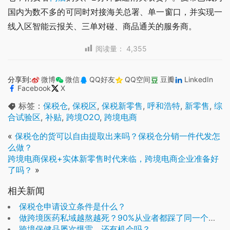
国内为数不多的可同时对接海关总署、单一窗口，并实现一
线入区智能云报关、三单对碰、商品通关的服务商。
阅读量：
4,355
分享到:
微博
微信
QQ好友
QQ空间
豆瓣
LinkedIn
Facebook
X
标签：
保税仓
,
保税区
,
保税新零售
,
呼和浩特
,
新零售
,
综
合试验区
,
补贴
,
跨境O2O
,
跨境电商
«
保税仓的货可以自由提取出来吗？保税仓分销一件代发怎
么做？
跨境电商保税+实体新零售时代来临，跨境电商企业准备好
了吗？
»
相关新闻
保税仓申请设立条件是什么？
做跨境医药私域越熬越死？90%从业者都踩了同一个认知陷阱
跨境保健品屡次爆雷，还有机会吗？