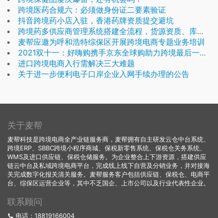
跨境医药合规六：必须做身份证二要素验证
抖音跨境药小店入驻，香港药牌资质提交避坑
跨境药多供应商管理系统搭建全流程，货源资质、库存、结算、风控一体化管控
麦帮应邀为呼和浩特综保区开展跨境电商专题业务培训
2021双十一：好嗨购携手京东全球购助力跨境最后一公里
进口跨境电商入行需解决三大难题
关于进一步便利电子口岸企业入网手续办理的公告
关于麦帮
麦帮科技是跨境电商全产业链服务商，麦帮拥有自主研发云仓中台系统、
跨境ERP、SBBC跨境小程序商城、保税新零售系统、保税仓关务系统、
WMS及进口供应链、保税仓储服务。为企业整合上下游资源，搭建供应
链云中台及私域跨境电商平台，完成线上线下自营及分销业务，并对接海
关完成数字化报关清关服务。麦帮服务客户包括供应链、保税仓、电商平
台、综保区运营企业等，其中不乏国企、上市公司以及行业代表性企业。
联系顾问
电话：18819166004