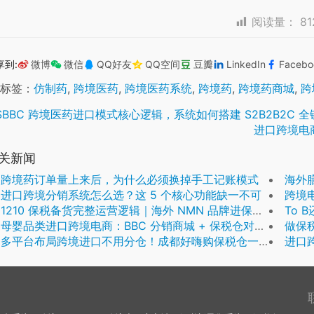
阅读量：
81
享到:
微博
微信
QQ好友
QQ空间
豆瓣
LinkedIn
Facebo
标签：
仿制药
,
跨境医药
,
跨境医药系统
,
跨境药
,
跨境药商城
,
跨
SBBC 跨境医药进口模式核心逻辑，系统如何搭建 S2B2B2C 
进口跨境电
关新闻
跨境药订单量上来后，为什么必须换掉手工记账模式
海外膳
进口跨境分销系统怎么选？这 5 个核心功能缺一不可
跨境
1210 保税备货完整运营逻辑｜海外 NMN 品牌进保税仓全流程拆解
To 
母婴品类进口跨境电商：BBC 分销商城 + 保税仓对接方案
做保
多平台布局跨境进口不用分仓！成都好嗨购保税仓一仓履约全公域平台，降低仓储分摊成本
进口