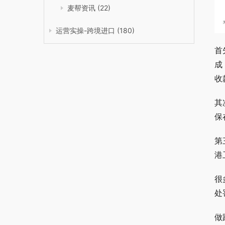
麦帮资讯
(22)
运营实操-跨境进口
(180)
首
成
收
其
保
第
港
很
处
做