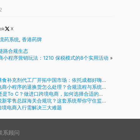
2
ok
X
境药系统
,
香港药牌
全链路合规生态
商小程序营销玩法：1210 保税模式的8个实用活动
»
食补充剂代工厂开拓中国市场：依托成都好嗨购保税仓搭建稳定分销渠道
电商小程序的退换货怎么处理？合规流程与系统实现
B还是To C？做进口跨境电商，如何选择合适的业务模式？
税新零售总踩海关合规坑？这套系统帮你守住监管红线
跨境电商入行需解决三大难题
联系顾问