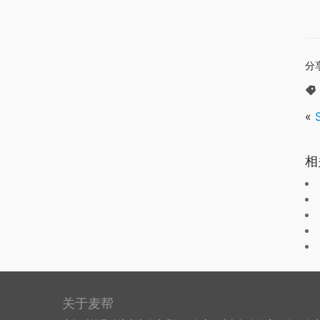
分
«
相
关于麦帮