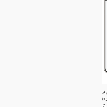
从
模
关