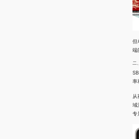
但
端
二
S
率
从
域
专