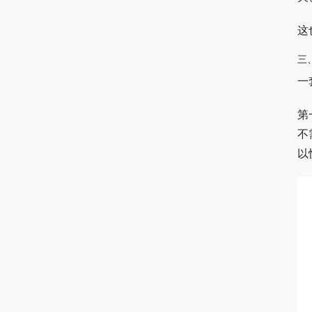
这
三
一
第
不
以