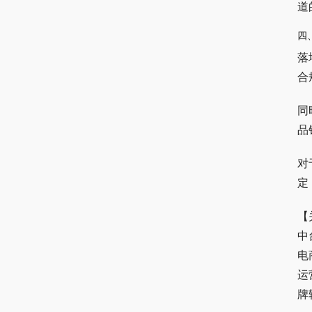
道
四
落
合
同
品
对
定
【
中
电
运
牌