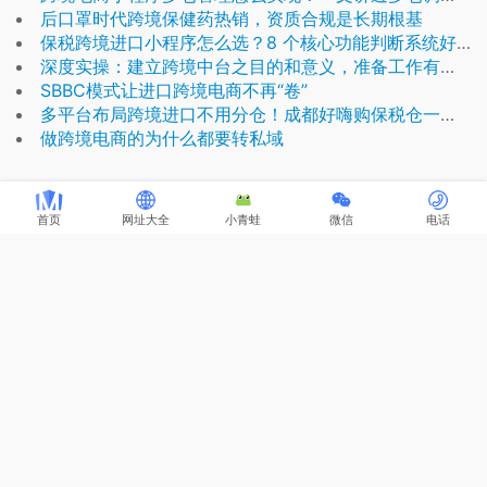
后口罩时代跨境保健药热销，资质合规是长期根基
保税跨境进口小程序怎么选？8 个核心功能判断系统好不好用
深度实操：建立跨境中台之目的和意义，准备工作有哪些？
SBBC模式让进口跨境电商不再“卷”
多平台布局跨境进口不用分仓！成都好嗨购保税仓一仓履约全公域平台，降低仓储分摊成本
做跨境电商的为什么都要转私域
首页
网址大全
小青蛙
微信
电话
关于麦帮
麦帮科技是跨境电商全产业链服务商，麦帮拥有自主研发云仓中台系统、
跨境ERP、SBBC跨境小程序商城、保税新零售系统、保税仓关务系统、
WMS及进口供应链、保税仓储服务。为企业整合上下游资源，搭建供应
链云中台及私域跨境电商平台，完成线上线下自营及分销业务，并对接海
关完成数字化报关清关服务。麦帮服务客户包括供应链、保税仓、电商平
台、综保区运营企业等，其中不乏国企、上市公司以及行业代表性企业。
联系顾问
电话：18819166004
Q Q：
1210237522