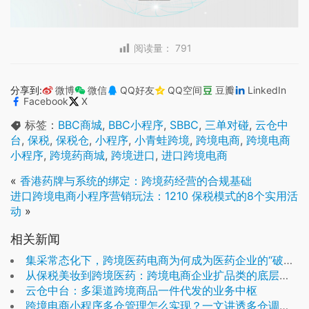
阅读量：
791
分享到:
微博
微信
QQ好友
QQ空间
豆瓣
LinkedIn
Facebook
X
标签：
BBC商城
,
BBC小程序
,
SBBC
,
三单对碰
,
云仓中
台
,
保税
,
保税仓
,
小程序
,
小青蛙跨境
,
跨境电商
,
跨境电商
小程序
,
跨境药商城
,
跨境进口
,
进口跨境电商
«
香港药牌与系统的绑定：跨境药经营的合规基础
进口跨境电商小程序营销玩法：1210 保税模式的8个实用活
动
»
相关新闻
集采常态化下，跨境医药电商为何成为医药企业的“破局钥匙”？
从保税美妆到跨境医药：跨境电商企业扩品类的底层逻辑
云仓中台：多渠道跨境商品一件代发的业务中枢
跨境电商小程序多仓管理怎么实现？一文讲透多仓调度逻辑