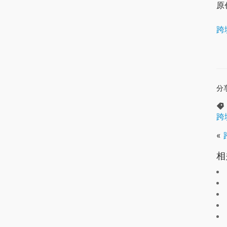
原
跨
分
跨
«
相