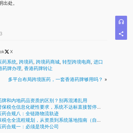
明出处。
3
ok
X
医药系统
,
跨境药
,
跨境药商城
,
转型跨境电商
,
进口
港药牌办理
,
香港药牌转让
多平台布局跨境医药，一套香港药牌够用吗？
»
药牌和内地药品资质的区别？别再混淆乱用
对保税仓信息化硬性要求，系统不达标直接暂停业务
医药合规八：全链路物流轨迹
保税仓全流程规划，从资质到系统落地指南（自建仓）
医药合规一：必须是境外公司