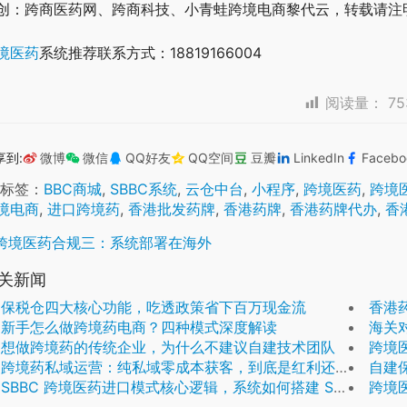
创：跨商医药网、跨商科技、小青蛙跨境电商黎代云，转载请注
境医药
系统推荐联系方式：18819166004
阅读量：
75
享到:
微博
微信
QQ好友
QQ空间
豆瓣
LinkedIn
Facebo
标签：
BBC商城
,
SBBC系统
,
云仓中台
,
小程序
,
跨境医药
,
跨境
境电商
,
进口跨境药
,
香港批发药牌
,
香港药牌
,
香港药牌代办
,
香
跨境医药合规三：系统部署在海外
关新闻
保税仓四大核心功能，吃透政策省下百万现金流
香港
新手怎么做跨境药电商？四种模式深度解读
海关
想做跨境药的传统企业，为什么不建议自建技术团队
跨境
跨境药私域运营：纯私域零成本获客，到底是红利还是陷阱？
自建
SBBC 跨境医药进口模式核心逻辑，系统如何搭建 S2B2B2C 全链路合规生态
跨境