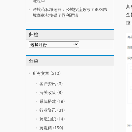
能过审
其
跨境药私域运营：公域投流必亏？90%跨
金
境商家都搞错了盈利逻辑
控
归档
归
档
分类
所有文章
(310)
客户资讯
(3)
海关政策
(8)
系统搭建
(19)
行业资讯
(31)
跨境知识
(14)
跨境药
(159)