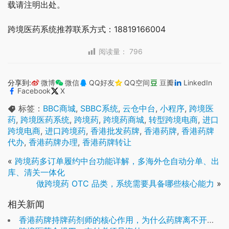
载请注明出处。
跨境医药系统推荐联系方式：18819166004
阅读量：
796
分享到:
微博
微信
QQ好友
QQ空间
豆瓣
LinkedIn
Facebook
X
标签：
BBC商城
,
SBBC系统
,
云仓中台
,
小程序
,
跨境医
药
,
跨境医药系统
,
跨境药
,
跨境药商城
,
转型跨境电商
,
进口
跨境电商
,
进口跨境药
,
香港批发药牌
,
香港药牌
,
香港药牌
代办
,
香港药牌办理
,
香港药牌转让
«
跨境药多订单履约中台功能详解，多海外仓自动分单、出
库、清关一体化
做跨境药 OTC 品类，系统需要具备哪些核心能力
»
相关新闻
香港药牌持牌药剂师的核心作用，为什么药牌离不开药剂师