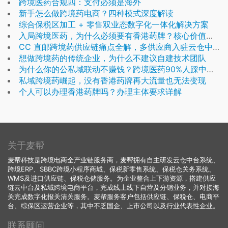
跨境医药合规四：支付必须是海外
新手怎么做跨境药电商？四种模式深度解读
综合保税区加工 + 零售双业态数字化一体化解决方案
入局跨境医药，为什么必须要有香港药牌？核心价值解析
CC 直邮跨境药供应链痛点全解，多供应商入驻云仓中台系统一站式落地
想做跨境药的传统企业，为什么不建议自建技术团队
为什么你的公私域联动不赚钱？跨境医药90%人踩中的落地误区
私域跨境药崛起，没有香港药牌再大流量也无法变现
个人可以办理香港药牌吗？办理主体要求详解
关于麦帮
麦帮科技是跨境电商全产业链服务商，麦帮拥有自主研发云仓中台系统、
跨境ERP、SBBC跨境小程序商城、保税新零售系统、保税仓关务系统、
WMS及进口供应链、保税仓储服务。为企业整合上下游资源，搭建供应
链云中台及私域跨境电商平台，完成线上线下自营及分销业务，并对接海
关完成数字化报关清关服务。麦帮服务客户包括供应链、保税仓、电商平
台、综保区运营企业等，其中不乏国企、上市公司以及行业代表性企业。
联系顾问