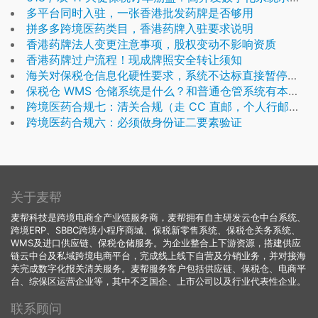
多平台同时入驻，一张香港批发药牌是否够用
拼多多跨境医药类目，香港药牌入驻要求说明
香港药牌法人变更注意事项，股权变动不影响资质
香港药牌过户流程！现成牌照安全转让须知
海关对保税仓信息化硬性要求，系统不达标直接暂停业务
保税仓 WMS 仓储系统是什么？和普通仓管系统有本质区别
跨境医药合规七：清关合规（走 CC 直邮，个人行邮清关）
跨境医药合规六：必须做身份证二要素验证
关于麦帮
麦帮科技是跨境电商全产业链服务商，麦帮拥有自主研发云仓中台系统、
跨境ERP、SBBC跨境小程序商城、保税新零售系统、保税仓关务系统、
WMS及进口供应链、保税仓储服务。为企业整合上下游资源，搭建供应
链云中台及私域跨境电商平台，完成线上线下自营及分销业务，并对接海
关完成数字化报关清关服务。麦帮服务客户包括供应链、保税仓、电商平
台、综保区运营企业等，其中不乏国企、上市公司以及行业代表性企业。
联系顾问