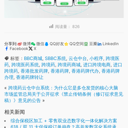
阅读量：
826
分享到:
微博
微信
QQ好友
QQ空间
豆瓣
LinkedIn
Facebook
X
标签：
BBC商城
,
SBBC系统
,
云仓中台
,
小程序
,
跨境医
药
,
跨境医药系统
,
跨境药
,
跨境药商城
,
进口跨境电商
,
进口
跨境药
,
香港批发药牌
,
香港药牌
,
香港药牌代办
,
香港药牌
办理
,
香港药牌转让
«
跨境药云仓中台系统：为什么它是多仓发货的核心大脑
市场监管总局关于公开征求《禁止传销条例（修订征求意见
稿）》意见的公告
»
相关新闻
综合保税区加工 + 零售双业态数字化一体化解决方案
618 / 双 11 大促保税订单崩盘？高并发数字化系统承载方案