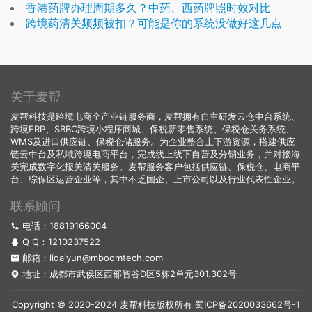
香港药牌办理周期多久？中药、西药牌照时效对比
跨境药清关频频被扣？可能是你的系统没做好这几点
关于麦帮
麦帮科技是跨境电商全产业链服务商，麦帮拥有自主研发云仓中台系统、
跨境ERP、SBBC跨境小程序商城、保税新零售系统、保税仓关务系统、
WMS及进口供应链、保税仓储服务。为企业整合上下游资源，搭建供应
链云中台及私域跨境电商平台，完成线上线下自营及分销业务，并对接海
关完成数字化报关清关服务。麦帮服务客户包括供应链、保税仓、电商平
台、综保区运营企业等，其中不乏国企、上市公司以及行业代表性企业。
联系顾问
电话：18819166004
Q Q：
1210237522
邮箱：lidaiyun@mboomtech.com
地址：成都市武侯区西部智谷D区5栋2单元301.302号
Copyright © 2020-2024 麦帮科技版权所有
蜀ICP备2020033662号-1