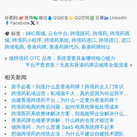
分享到:
微博
微信
QQ好友
QQ空间
豆瓣
LinkedIn
Facebook
X
标签：
BBC商城
,
云仓中台
,
跨境医药
,
跨境药
,
跨境药商
城
,
跨境药小程序
,
跨境药系统
,
跨境药进口
,
跨境进口
,
进口
跨境电商
,
香港药牌
,
香港药牌代办
,
香港药牌转让
«
做跨境药 OTC 品类，系统需要具备哪些核心能力
平台严查资质！无真实香港药牌店铺将全面清退
»
相关新闻
新手必看！到底什么是香港药牌？跨境药企入门常识
跨境药私域运营：私域做不大，真的是因为你运营不够精细吗？
自建香港跨境药平台，为什么一定要办香港药牌？
跨境药电商的售后问题，如何用系统降低处理成本
跨境医药系统整体解决方案，到底能帮企业解决什么问题
香港药牌仓储要求拆解，什么样的仓库才能过审
做跨境药，为什么普通 SaaS 电商系统撑不起来
想做跨境药的传统企业，为什么不建议自建技术团队