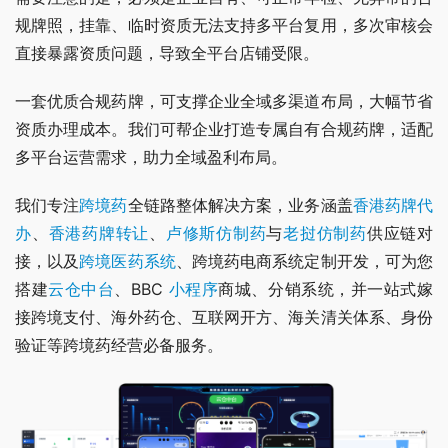
规牌照，挂靠、临时资质无法支持多平台复用，多次审核会
直接暴露资质问题，导致全平台店铺受限。
一套优质合规药牌，可支撑企业全域多渠道布局，大幅节省
资质办理成本。我们可帮企业打造专属自有合规药牌，适配
多平台运营需求，助力全域盈利布局。
我们专注
跨境药
全链路整体解决方案，业务涵盖
香港药牌代
办
、
香港药牌转让
、
卢修斯仿制药
与
老挝仿制药
供应链对
接，以及
跨境医药系统
、跨境药电商系统定制开发，可为您
搭建
云仓中台
、BBC 
小程序
商城、分销系统，并一站式嫁
接跨境支付、海外药仓、互联网开方、海关清关体系、身份
验证等跨境药经营必备服务。