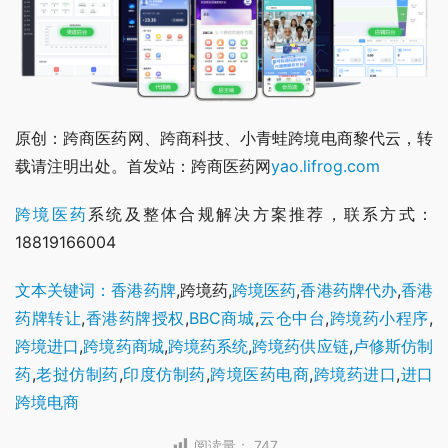
原创：跨商医药网、跨商科技、小青蛙跨境电商黎代云，转
载请注明出处。首发站：跨商医药网
yao.lifrog.com
跨境医药
系统及整体合规解决方案推荐，联系方式：
18819166004
文本关键词：香港药牌
,跨境药,
跨境医药
,
香港药牌代办
,
香港
药牌转让
,
香港药牌授权
,
BBC商城
,
云仓中台
,
跨境药小程序
,
跨境进口
,
跨境药商城
,
跨境药系统
,
跨境药供应链
,
卢修斯仿制
药
,
老挝仿制药
,
印度仿制药
,
跨境医药电商
,
跨境药进口
,
进口
跨境电商
阅读量：
747