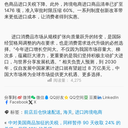
色商品进口关税下降。此外，跨境电商进口商品清单已扩至
1476 项，准入审批时限压缩 60%。一系列制度创新改革带
来更低进口成本，让消费者得到实惠。
进口消费品市场从规模扩张向质量跃升的转变，是国际
经贸格局调整的内在要求，也是消费需求迭代升级的必然选
择。“今年进口增长空间大。不仅因为我国市场容量大、梯
次多，蕴藏巨大潜力，更重要的是我们坚持积极主动扩大进
口，与世界分享发展机遇。” 相关负责人预测，到 2030
年，仅自发展中国家累计进口就有望超过 8 万亿美元，中
国大市场将为全球市场提供更大机遇、更多选择。
阅读量：
4,275
分享到:
微博
微信
QQ好友
QQ空间
豆瓣
LinkedIn
Facebook
X
标签：
前店后仓快速配送
,
海关
,
进口跨境电商
«
中对美国商品加征的关税，同样暂停 90 天收取 24% 的