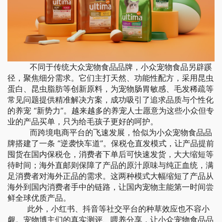
不同于传统大众宠物食品品牌，小众宠物食品另辟蹊
径，聚焦细分需求。它们主打天然、功能性配方，采用昆虫
蛋白、昆虫脂肪等创新原料，为宠物肠胃敏感、毛发稀疏等
常见问题提供精准解决方案，成功吸引了追求品质与个性化
的养宠 “新势力”。越来越多的养宠人士愿意为这些小众但专
业的产品买单，只为给毛孩子更好的呵护。
而跨境电商平台的飞速发展，恰似为小众宠物食品品
牌搭建了一条 “逆袭快车道”。保税仓直发模式，让产品提前
囤货在国内保税仓，消费者下单后可快速发货，大大缩短等
待时间；海外直邮则保障了产品的原汁原味与纯正血统，满
足消费者对海外正品的需求。这两种模式大幅缩短了产品从
海外到国内消费者手中的链路，让国内宠物主能第一时间尝
鲜全球优质产品。
此外，小红书、抖音等社交平台的种草效应也不容小
觑。宠物博主们的真实测评、喂养分享，让小众宠物食品品