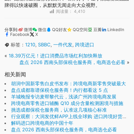
牌得以快速破圈，从默默无闻走向大众视野。
阅读量：
4,410
分享到:
微博
微信
QQ好友
QQ空间
豆瓣
LinkedIn
Facebook
X
标签：
1210
,
SBBC
,
一件代发
,
跨境进口
«
18.39万亿元！进口消费品市场红利加快释放
盘点 2026 西南头部保税仓服务商，电商选仓必看
»
相关新闻
胡润中国新零售白皮书发布：跨境电商新零售突破最大
盘点成都靠谱保税仓服务商！内行都看这 5 点
羊城晚报专访麦帮黎代云，浅谈广州跨境电商发展
跨境电商零售进口辅酶 Q10 成分含量检测困境与措施
挑选成都保税仓服务商，认准这几项核心标准
行业观察：大润发优鲜APP上线全球购 进口跨境好货保税仓直发
解码进口跨境电商的中国十年
盘点 2026 西南头部保税仓服务商，电商选仓必看