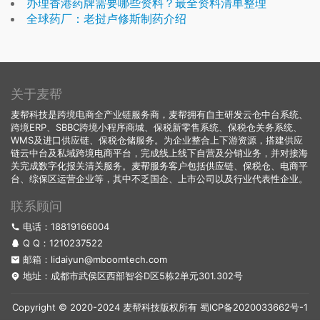
办理香港药牌需要哪些资料？最全资料清单整理
全球药厂：老挝卢修斯制药介绍
关于麦帮
麦帮科技是跨境电商全产业链服务商，麦帮拥有自主研发云仓中台系统、
跨境ERP、SBBC跨境小程序商城、保税新零售系统、保税仓关务系统、
WMS及进口供应链、保税仓储服务。为企业整合上下游资源，搭建供应
链云中台及私域跨境电商平台，完成线上线下自营及分销业务，并对接海
关完成数字化报关清关服务。麦帮服务客户包括供应链、保税仓、电商平
台、综保区运营企业等，其中不乏国企、上市公司以及行业代表性企业。
联系顾问
电话：18819166004
Q Q：
1210237522
邮箱：lidaiyun@mboomtech.com
地址：成都市武侯区西部智谷D区5栋2单元301.302号
Copyright © 2020-2024 麦帮科技版权所有
蜀ICP备2020033662号-1