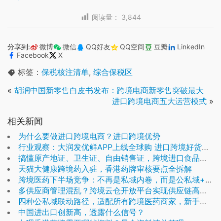
阅读量：
3,844
分享到:
微博
微信
QQ好友
QQ空间
豆瓣
LinkedIn
Facebook
X
标签：
保税核注清单
,
综合保税区
«
胡润中国新零售白皮书发布：跨境电商新零售突破最大
进口跨境电商五大运营模式
»
相关新闻
为什么要做进口跨境电商？进口跨境优势
行业观察：大润发优鲜APP上线全球购 进口跨境好货保税仓直发
搞懂原产地证、卫生证、自由销售证，跨境进口食品类必备资质
天猫大健康跨境药入驻，香港药牌审核要点全拆解
跨境医药下半场竞争：不再是私域内卷，而是公私域+供应链的全链路比拼
多供应商管理混乱？跨境云仓开放平台实现供应链高效协同
四种公私域联动路径，适配所有跨境医药商家，新手也能落地
中国进出口创新高，透露什么信号？