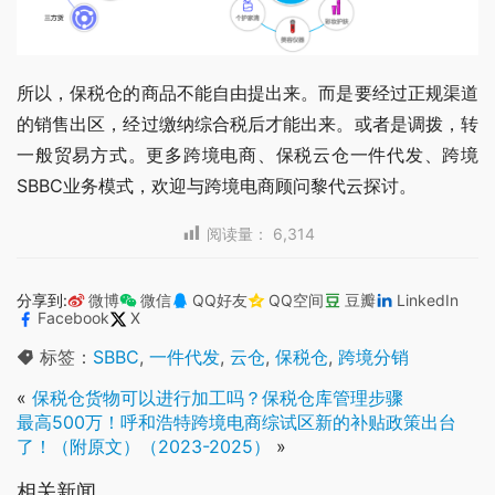
所以，保税仓的商品不能自由提出来。而是要经过正规渠道
的销售出区，经过缴纳综合税后才能出来。或者是调拨，转
一般贸易方式。更多跨境电商、保税云仓一件代发、跨境
SBBC业务模式，欢迎与跨境电商顾问黎代云探讨。
阅读量：
6,314
分享到:
微博
微信
QQ好友
QQ空间
豆瓣
LinkedIn
Facebook
X
标签：
SBBC
,
一件代发
,
云仓
,
保税仓
,
跨境分销
«
保税仓货物可以进行加工吗？保税仓库管理步骤
最高500万！呼和浩特跨境电商综试区新的补贴政策出台
了！（附原文）（2023-2025）
»
相关新闻