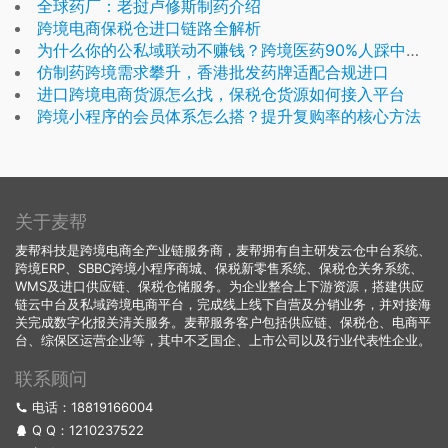
全球药厂：老挝卢修斯制药介绍
跨境电商保税仓进口链路全解析
为什么你的公私域联动不赚钱？跨境医药90%人踩中的落地误区
仿制药跨境需求攀升，香港批发药牌适配合规进口
进口跨境电商货源怎么找，保税仓货源如何接入平台
跨境小程序的会员体系怎么搭？提升复购率的核心方法
关于麦帮
麦帮科技是跨境电商全产业链服务商，麦帮拥有自主研发云仓中台系统、
跨境ERP、SBBC跨境小程序商城、保税新零售系统、保税仓关务系统、
WMS及进口供应链、保税仓储服务。为企业整合上下游资源，搭建供应
链云中台及私域跨境电商平台，完成线上线下自营及分销业务，并对接海
关完成数字化报关清关服务。麦帮服务客户包括供应链、保税仓、电商平
台、综保区运营企业等，其中不乏国企、上市公司以及行业代表性企业。
联系顾问
电话：18819166004
Q Q：
1210237522