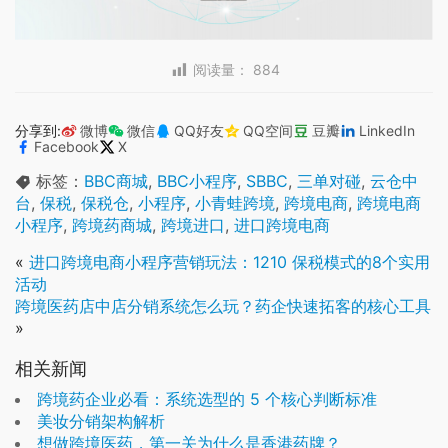
阅读量：
884
分享到:
微博
微信
QQ好友
QQ空间
豆瓣
LinkedIn
Facebook
X
标签：
BBC商城
,
BBC小程序
,
SBBC
,
三单对碰
,
云仓中
台
,
保税
,
保税仓
,
小程序
,
小青蛙跨境
,
跨境电商
,
跨境电商
小程序
,
跨境药商城
,
跨境进口
,
进口跨境电商
«
进口跨境电商小程序营销玩法：1210 保税模式的8个实用
活动
跨境医药店中店分销系统怎么玩？药企快速拓客的核心工具
»
相关新闻
跨境药企业必看：系统选型的 5 个核心判断标准
美妆分销架构解析
想做跨境医药，第一关为什么是香港药牌？