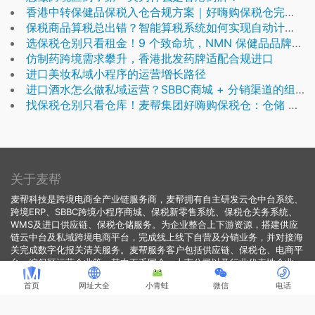
香港中转保健品保税入仓合规方案｜好嗨购保税仓完整溯源报关流程
保税商品算税总出错？智能算税系统如何实现自动计税合规申报
选保税仓别只看租金！9 个致命坑，NMN 保健品品牌入驻必看
仿制药跨境需求攀升，香港批发药牌适配合规进口
进口美妆私域小程序的运营增长路径
进口酒水怎么做私域运营？SBBC商城 + 分销渠道的组合方案
找保税仓别只看仓库！麦帮集团好嗨购保税仓：仓储 + 报关 + 系统 + 私域分销全链路服务商
关于麦帮
麦帮科技是跨境电商全产业链服务商，麦帮拥有自主研发云仓中台系统、
跨境ERP、SBBC跨境小程序商城、保税新零售系统、保税仓关务系统、
WMS及进口供应链、保税仓储服务。为企业整合上下游资源，搭建供应
链云中台及私域跨境电商平台，完成线上线下自营及分销业务，并对接海
关完成数字化报关清关服务。麦帮服务客户包括供应链、保税仓、电商平
台、综保区运营企业等，其中不乏国企、上市公司以及行业代表性企业。
首页
网址大全
小青蛙
微信
电话
联系顾问
电话：18819166004