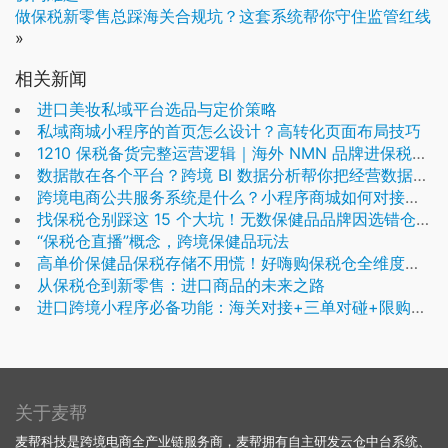
做保税新零售总踩海关合规坑？这套系统帮你守住监管红线
»
相关新闻
进口美妆私域平台选品与定价策略
私域商城小程序的首页怎么设计？高转化页面布局技巧
1210 保税备货完整运营逻辑｜海外 NMN 品牌进保税仓全流程拆解
数据散在各个平台？跨境 BI 数据分析帮你把经营数据变增长动力
跨境电商公共服务系统是什么？小程序商城如何对接公服系统清关？
找保税仓别踩这 15 个大坑！无数保健品品牌因选错仓库损失数十万，好嗨购保税仓全程规避
“保税仓直播”概念，跨境保健品玩法
高单价保健品保税存储不用慌！好嗨购保税仓全维度安防体系，保障 NMN 货物存储安全
从保税仓到新零售：进口商品的未来之路
进口跨境小程序必备功能：海关对接+三单对碰+限购管控
关于麦帮
麦帮科技是跨境电商全产业链服务商，麦帮拥有自主研发云仓中台系统、