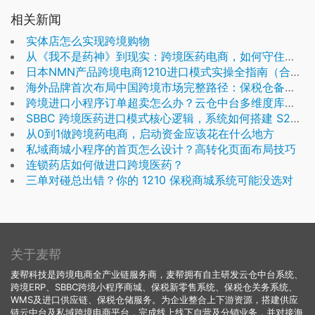
相关新闻
实体店怎么实现跨境购物
从《我不是药神》到现实：跨境医药电商，如何守住合规底线？
日本NMN产品跨境电商1210进口模式实操全指南（合规落地版）
海外品牌首次布局中国跨境市场完整路径：保税仓备货 + 私域商城一站式落地
跨境进口小程序订单超卖怎么办？云仓中台多维度库存管控方案解析
SBBC 跨境医药进口模式核心逻辑，系统如何搭建 S2B2B2C 全链路合规生态
从0到1做跨境药电商，启动资金应该花在什么地方
私域商城小程序的首页怎么设计？高转化页面布局技巧
连锁药店如何做进口跨境医药？
三单对碰总出错？你的 1210 保税商城系统可能没选对
关于麦帮
麦帮科技是跨境电商全产业链服务商，麦帮拥有自主研发云仓中台系统、
跨境ERP、SBBC跨境小程序商城、保税新零售系统、保税仓关务系统、
WMS及进口供应链、保税仓储服务。为企业整合上下游资源，搭建供应
链云中台及私域跨境电商平台，完成线上线下自营及分销业务，并对接海