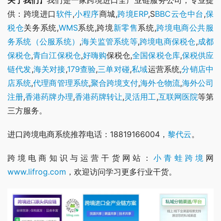
关于我们
】我们是一家跨境进口全产业链服务公司，专业提
供：跨境进口
软件
,
小程序
商城,
跨境ERP
,S
BBC
云仓
中台
,
保
税仓
关务系统,
WMS
系统,跨境
新零售
系统,
跨境电商公共服
务系统（公服系统）
,
海关监管系统等
,
跨境电商保税仓
,
成都
保税仓
,
青白江保税仓
,
好嗨购
保税仓,
全国保税仓库
,
保税供应
链代发
,
海关对接
,
179查验
,
三单对碰
,
私域
运营系统,
分销
店中
店系统
,
代理商管理系统
,
聚合跨境支付
,
海外仓物流
,
海外公司
注册
,
香港药牌办理
,
香港药牌转让
,
灵活用工
,
互联网医院
等第
三方服务。
进口跨境电商系统推荐电话：18819166004，
黎代云
。
跨境电商知识与运营干货网站：
小青蛙跨境
网
www.lifrog.com
，欢迎访问学习更多行业干货。