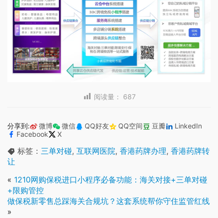
阅读量：
687
分享到:
微博
微信
QQ好友
QQ空间
豆瓣
LinkedIn
Facebook
X
标签：
三单对碰
,
互联网医院
,
香港药牌办理
,
香港药牌转
让
«
1210网购保税进口小程序必备功能：海关对接+三单对碰
+限购管控
做保税新零售总踩海关合规坑？这套系统帮你守住监管红线
»