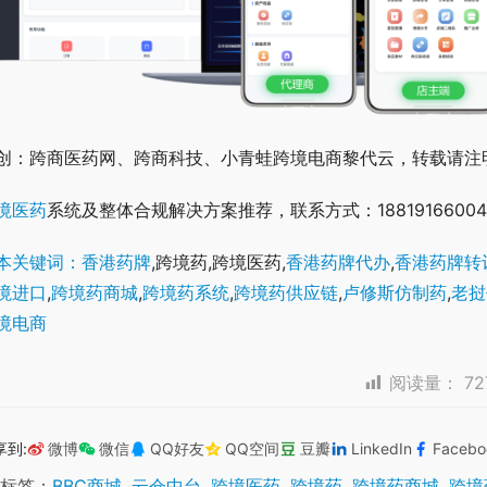
创：跨商医药网、跨商科技、小青蛙跨境电商黎代云，转载请注
境医药
系统及整体合规解决方案推荐，联系方式：18819166004
本关键词：香港药牌
,跨境药,跨境医药,
香港药牌代办
,
香港药牌转
境进口
,
跨境药商城
,
跨境药系统
,
跨境药供应链
,
卢修斯仿制药
,
老挝
境电商
阅读量：
72
享到:
微博
微信
QQ好友
QQ空间
豆瓣
LinkedIn
Facebo
标签：
BBC商城
,
云仓中台
,
跨境医药
,
跨境药
,
跨境药商城
,
跨境