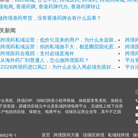
境电商
,
香港药牌
,
香港药牌代办
,
香港药牌转让
做跨境港药带货，没有香港药牌会有什么后果？
关新闻
跨境药私域运营：低价引流来的用户，为什么永远留不住？
跨境药
跨境药私域运营：你的私域做不大，都是圈层固化惹的祸
跨境
跨境医药合规四：支付必须是海外
跨境药
从海外药厂到普通人，怎么做跨境医药？
平台
2026跨境药进口风口：为什么企业入局必须先搭好合规系统
平台
系统、跨境ERP、SBBC跨境小程序商城、保税新零售系统、保税仓
下游资源，搭建供应链云中台及私域跨境电商平台，完成线上线下自营
客户包括供应链、保税仓、电商平台、综保区运营企业等，其中不乏国
首页
跨境医药方案
综保区跨境
私域转跨境
保
3662号-1