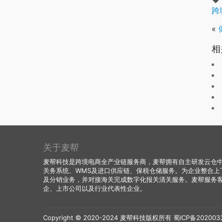
跨
«
相
关于麦帮
麦帮科技是跨境电商全产业链服务商，麦帮拥有自主研发云仓中台
关务系统、WMS及进口供应链、保税仓储服务。为企业整合上
及分销业务，并对接海关完成数字化报关清关服务。麦帮服务
企、上市公司以及行业代表性企业。
Copyright © 2020-2024 麦帮科技版权所有
蜀ICP备202003