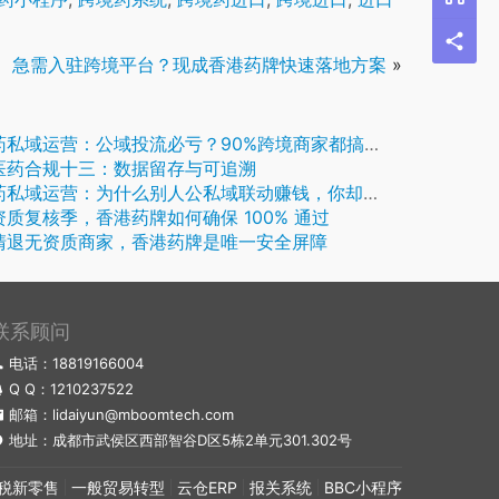
急需入驻跨境平台？现成香港药牌快速落地方案
»
私域运营：公域投流必亏？90%跨境商家都搞错了盈利逻辑
医药合规十三：数据留存与可追溯
私域运营：为什么别人公私域联动赚钱，你却越做越亏？
资质复核季，香港药牌如何确保 100% 通过
清退无资质商家，香港药牌是唯一安全屏障
联系顾问
电话：18819166004
Q Q：
1210237522
邮箱：lidaiyun@mboomtech.com
地址：成都市武侯区西部智谷D区5栋2单元301.302号
税新零售
一般贸易转型
云仓ERP
报关系统
BBC小程序