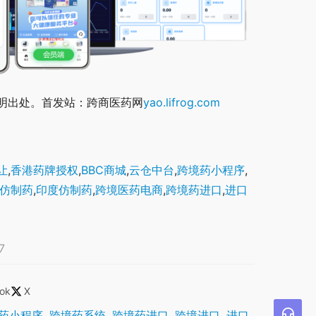
明出处。首发站：跨商医药网
yao.lifrog.com
让
,
香港药牌授权
,
BBC商城
,
云仓中台
,
跨境药小程序
,
仿制药
,
印度仿制药
,
跨境医药电商
,
跨境药进口
,
进口
7
ok
X
药小程序
,
跨境药系统
,
跨境药进口
,
跨境进口
,
进口