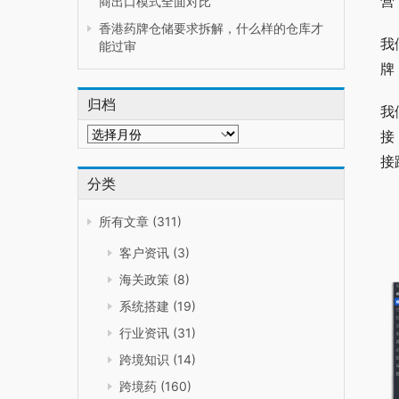
营
商出口模式全面对比
香港药牌仓储要求拆解，什么样的仓库才
我
能过审
牌
归档
我
归
接
档
接
分类
所有文章
(311)
客户资讯
(3)
海关政策
(8)
系统搭建
(19)
行业资讯
(31)
跨境知识
(14)
跨境药
(160)