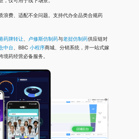
驻，仅可用于线下场景。
质浪费、适配不全问题。支持代办全品类合规药
。
港药牌转让
、
卢修斯仿制药
与
老挝仿制药
供应链对
仓中台
、BBC 
小程序
商城、分销系统，并一站式嫁
跨境药经营必备服务。