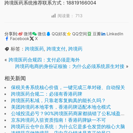
跨境医药系统推荐联系方式：18819166004
阅读量：
713
分享到:
微博
微信
QQ好友
QQ空间
豆瓣
LinkedIn
Facebook
X
标签：
跨境医药
,
跨境支付
,
跨境药
«
跨境医药合规四：支付必须是海外
跨境药电商的身份证核验：为什么必须系统原生对接
»
相关新闻
保税关务系统核心价值，一键完成三单对碰、自动报关
跨境医药合规二：必须有香港药牌
跨境医药私域，只靠老客复购真的能长久吗？
美团跨境药本地零售，香港药牌适配本地仓模式
公域投流必亏？90%跨境医药商家都搞错了公私域盈利逻辑
京东跨境药入驻资质指南！香港药牌缺一不可
跨境药云仓中台系统：为什么它是多仓发货的核心大脑