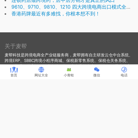
连锁药店做跨境药，店中店分销才是真正的风口
9610、9710、9810、1210 四大跨境电商出口模式全面对比
香港药牌最近有多难找，你根本想不到！
关于麦帮
麦帮科技是跨境电商全产业链服务商，麦帮拥有自主研发云仓中台系统、
跨境ERP、SBBC跨境小程序商城、保税新零售系统、保税仓关务系统、
WMS及进口供应链、保税仓储服务。为企业整合上下游资源，搭建供应
链云中台及私域跨境电商平台，完成线上线下自营及分销业务，并对接海
首页
网址大全
小青蛙
微信
电话
关完成数字化报关清关服务。麦帮服务客户包括供应链、保税仓、电商平
台、综保区运营企业等，其中不乏国企、上市公司以及行业代表性企业。
联系顾问
电话：18819166004
Q Q：
1210237522
邮箱：lidaiyun@mboomtech.com
地址：成都市武侯区西部智谷D区5栋2单元301.302号