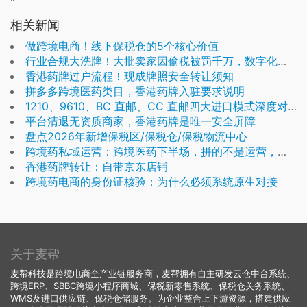
相关新闻
做跨境电商！线下保税仓的5个核心价值
行业合规大洗牌！大批卖家因偷税被罚千万，数字化合规才是跨境长期发展的底气
香港药牌过户流程！现成牌照安全转让须知
拼多多跨境医药类目，香港药牌入驻要求说明
1210、9610、BC 直邮、CC 直邮四大进口模式深度对比
平台清退无资质商家，香港药牌是唯一安全屏障
盘点2026年新增保税区/保税仓/保税物流中心
跨境药私域运营：跨境医药下半场，拼的不是运营，是全链路实力
香港药牌转让：自带京东店铺
跨境药电商的身份证核验：为什么必须系统原生对接
关于麦帮
麦帮科技是跨境电商全产业链服务商，麦帮拥有自主研发云仓中台系统、
跨境ERP、SBBC跨境小程序商城、保税新零售系统、保税仓关务系统、
WMS及进口供应链、保税仓储服务。为企业整合上下游资源，搭建供应