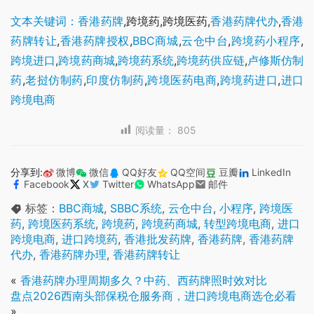
文本关键词：香港药牌
,跨境药,跨境医药,
香港药牌代办
,
香港
药牌转让
,
香港药牌授权
,
BBC商城
,
云仓中台
,
跨境药小程序
,
跨境进口
,
跨境药商城
,
跨境药系统
,
跨境药供应链
,
卢修斯仿制
药
,
老挝仿制药
,
印度仿制药
,
跨境医药电商
,
跨境药进口
,
进口
跨境电商
阅读量：
805
分享到:
微博
微信
QQ好友
QQ空间
豆瓣
LinkedIn
Facebook
X
Twitter
WhatsApp
邮件
标签：
BBC商城
,
SBBC系统
,
云仓中台
,
小程序
,
跨境医
药
,
跨境医药系统
,
跨境药
,
跨境药商城
,
转型跨境电商
,
进口
跨境电商
,
进口跨境药
,
香港批发药牌
,
香港药牌
,
香港药牌
代办
,
香港药牌办理
,
香港药牌转让
«
香港药牌办理周期多久？中药、西药牌照时效对比
盘点2026西南头部保税仓服务商，进口跨境电商选仓必看
»