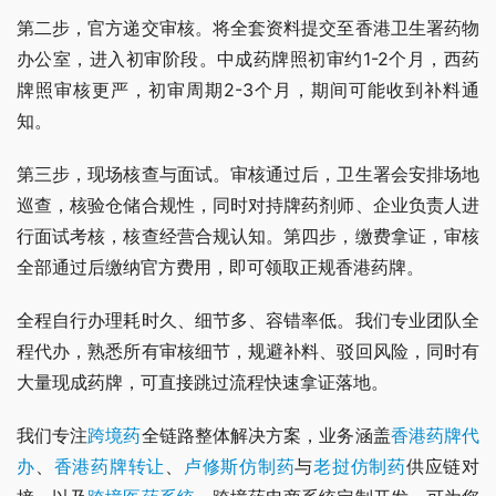
第二步，官方递交审核。将全套资料提交至香港卫生署药物
办公室，进入初审阶段。中成药牌照初审约1-2个月，西药
牌照审核更严，初审周期2-3个月，期间可能收到补料通
知。
第三步，现场核查与面试。审核通过后，卫生署会安排场地
巡查，核验仓储合规性，同时对持牌药剂师、企业负责人进
行面试考核，核查经营合规认知。第四步，缴费拿证，审核
全部通过后缴纳官方费用，即可领取正规香港药牌。
全程自行办理耗时久、细节多、容错率低。我们专业团队全
程代办，熟悉所有审核细节，规避补料、驳回风险，同时有
大量现成药牌，可直接跳过流程快速拿证落地。
我们专注
跨境药
全链路整体解决方案，业务涵盖
香港药牌代
办
、
香港药牌转让
、
卢修斯仿制药
与
老挝仿制药
供应链对