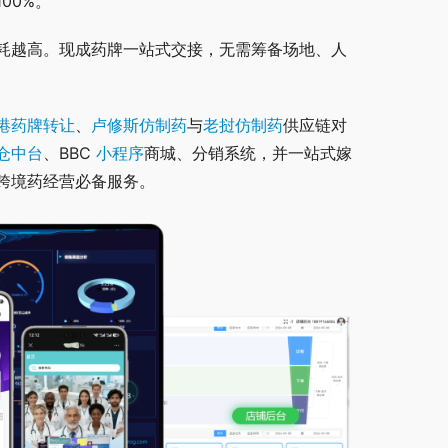
00%。
耗越高。现成药牌一站式交接，无需筹备场地、人
港药牌转让
、
卢修斯仿制药
与
老挝仿制药
供应链对
仓中台
、BBC 
小程序
商城、分销系统，并一站式嫁
跨境药经营必备服务。