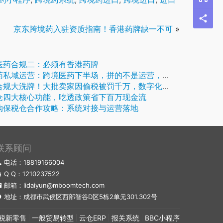
京东跨境药入驻资质指南！香港药牌缺一不可
»
医药合规二：必须有香港药牌
私域运营：跨境医药下半场，拼的不是运营，是全链路实力
大洗牌！大批卖家因偷税被罚千万，数字化合规才是跨境长期发展的底气
仓四大核心功能，吃透政策省下百万现金流
购保税仓合作攻略：系统对接与运营落地
联系顾问
电话：18819166004
Q Q：
1210237522
邮箱：lidaiyun@mboomtech.com
地址：成都市武侯区西部智谷D区5栋2单元301.302号
税新零售
一般贸易转型
云仓ERP
报关系统
BBC小程序