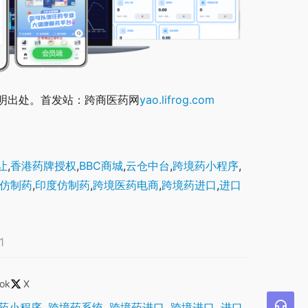
明出处。首发站：跨商医药网
yao.lifrog.com
让
,
香港药牌授权
,
BBC商城
,
云仓中台
,
跨境药小程序
,
仿制药
,
印度仿制药
,
跨境医药电商
,
跨境药进口
,
进口
1
ok
X
药小程序
,
跨境药系统
,
跨境药进口
,
跨境进口
,
进口