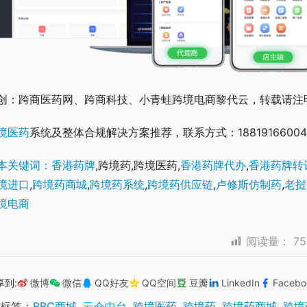
创：跨商医药网、跨商科技、小青蛙跨境电商黎代云，转载请注
境医药
系统及整体合规解决方案推荐，联系方式：18819166004
本关键词：香港药牌
,跨境药,跨境医药,
香港药牌代办
,
香港药牌转
境进口
,
跨境药商城
,
跨境药系统
,
跨境药供应链
,
卢修斯仿制药
,
老挝
境电商
阅读量：
75
享到:
微博
微信
QQ好友
QQ空间
豆瓣
LinkedIn
Facebo
标签：
BBC商城
,
云仓中台
,
跨境医药
,
跨境药
,
跨境药商城
,
跨境