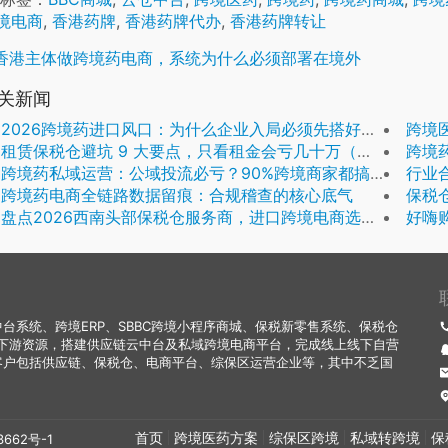
境电商
,
香港药牌
,
香港药牌代办
,
香港药牌转让
香港主体做跨境药电商，系统为什么必须部署在境外
关新闻
2026跨境药进口风口：为什么企业入局必须先搭好合规系统
跨境
租赁保税仓避坑 9 大要点，只看租金会亏几十万（运营避坑）
跨境药
跨境药私域运营：公域投流必亏？90%跨境商家都搞错了盈利逻辑
行业合规
跨境药电商全链路数据留痕：合规稽查的核心底气
保税
盘点2026西南头部保税仓服务商，进口跨境电商选仓必看
好嗨
系统、跨境ERP、SBBC跨境小程序商城、保税新零售系统、保税仓
下游资源，搭建供应链云中台及私域跨境电商平台，完成线上线下自营
客户包括供应链、保税仓、电商平台、综保区运营企业等，其中不乏国
首页
跨境医药方案
综保区跨境
私域转跨境
保
3662号-1