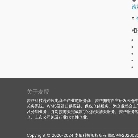
跨
«
相
关于麦帮
麦帮科技是跨境电商全产业链服务商，麦帮拥有自主研发云仓中台
关务系统、WMS及进口供应链、保税仓储服务。为企业整合上
及分销业务，并对接海关完成数字化报关清关服务。麦帮服务
企、上市公司以及行业代表性企业。
Copyright © 2020-2024 麦帮科技版权所有
蜀ICP备202003