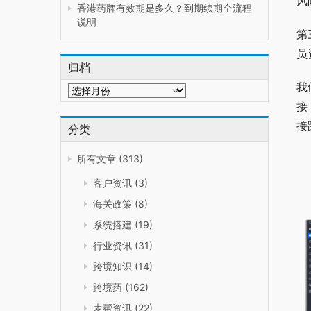
风
香港药牌有效期是多久？到期续期全流程
说明
第
员
归档
归
我
档
接
接
分类
所有文章
(313)
客户资讯
(3)
海关政策
(8)
系统搭建
(19)
行业资讯
(31)
跨境知识
(14)
跨境药
(162)
麦帮资讯
(22)