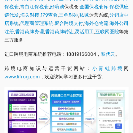
保税仓
,
青白江保税仓
,
好嗨购
保税仓,
全国保税仓库
,
保税供应
链代发
,
海关对接
,
179查验
,
三单对碰
,
私域
运营系统,
分销
店中
店系统
,
代理商管理系统
,
聚合跨境支付
,
海外仓物流
,
海外公司
注册
,
香港药牌办理
,
香港药牌转让
,
灵活用工
,
互联网医院
等第
三方服务。
进口跨境电商系统推荐电话：18819166004，
黎代云
。
跨境电商知识与运营干货网站：
小青蛙跨境
网
www.lifrog.com
，欢迎访问学习更多行业干货。