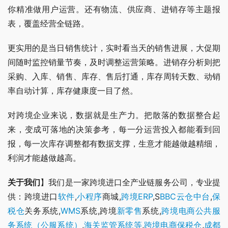
你精准做用户运营。还有物流、供应商、进销存等主题报
表，覆盖经营全链路。
更实用的是当日销售统计，实时看当天的销售进展，大促期
间随时监控销量节奏，及时调整运营策略。进销存分析则把
采购、入库、销售、库存、售后打通，库存周转天数、动销
率自动计算，库存健康度一目了然。
对跨境企业来说，数据就是生产力。把散落的数据整合起
来，变成可落地的决策参考，每一分运营投入都能看到回
报，每一次库存调整都有数据支撑，生意才能越做越精细，
利润才能越做越高。
关于我们
】我们是一家跨境进口全产业链服务公司，专业提
供：跨境进口
软件
,
小程序
商城,
跨境ERP
,S
BBC
云仓
中台
,
保
税仓
关务系统,
WMS
系统,跨境
新零售
系统,
跨境电商公共服
务系统（公服系统）
,
海关监管系统等
,
跨境电商保税仓
,
成都