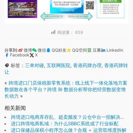
阅读量：
659
分享到:
微博
微信
QQ好友
QQ空间
豆瓣
LinkedIn
Facebook
X
标签：
三单对碰
,
互联网医院
,
香港药牌办理
,
香港药牌转
让
«
跨境进口门店保税新零售系统：线上线下一体化落地方案
数据散在各个平台？跨境 BI 数据分析帮你把经营数据变增
长动力
»
相关新闻
跨境进口电商库存乱、超卖频发？云仓中台一招解决多仓协同难题
进口跨境电商私域：为什么SBBC系统成了行业标配
进口保健品保税小程序怎么做？合规 + 运营双维度拆解