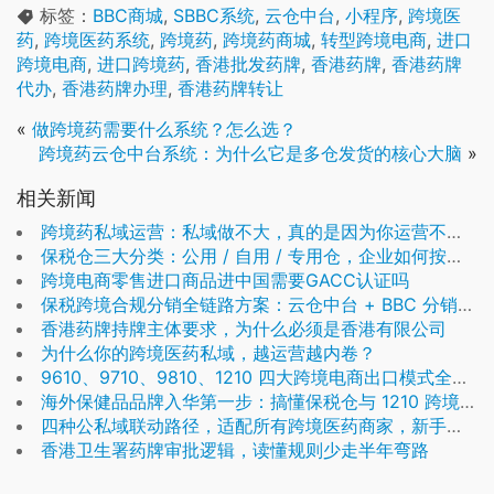
标签：
BBC商城
,
SBBC系统
,
云仓中台
,
小程序
,
跨境医
药
,
跨境医药系统
,
跨境药
,
跨境药商城
,
转型跨境电商
,
进口
跨境电商
,
进口跨境药
,
香港批发药牌
,
香港药牌
,
香港药牌
代办
,
香港药牌办理
,
香港药牌转让
«
做跨境药需要什么系统？怎么选？
跨境药云仓中台系统：为什么它是多仓发货的核心大脑
»
相关新闻
跨境药私域运营：私域做不大，真的是因为你运营不够精细吗？
保税仓三大分类：公用 / 自用 / 专用仓，企业如何按需选择
跨境电商零售进口商品进中国需要GACC认证吗
保税跨境合规分销全链路方案：云仓中台 + BBC 分销商城
香港药牌持牌主体要求，为什么必须是香港有限公司
为什么你的跨境医药私域，越运营越内卷？
9610、9710、9810、1210 四大跨境电商出口模式全面对比
海外保健品品牌入华第一步：搞懂保税仓与 1210 跨境备货模式
四种公私域联动路径，适配所有跨境医药商家，新手也能落地
香港卫生署药牌审批逻辑，读懂规则少走半年弯路