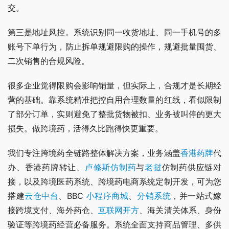
交。
第三是地址风控。系统识别同一收货地址、同一手机号的多
账号下单行为，防止拆单规避限购的操作，规避批量囤货、
二次销售的合规风险。
很多企业觉得限购会影响销量，但实际上，合规才是长期经
营的基础。靠系统精准把控自用合理数量的红线，看似限制
了部分订单，实则避免了整批货物被扣、业务被叫停的更大
损失。做跨境药，活得久比跑得快更重要。
我们专注跨境药全链路整体解决方案，业务涵盖
香港药牌
代
办、香港药牌转让、
卢修斯
仿制药
与
老挝
仿制药供应链对
接，以及跨境医药系统、跨境药电商系统定制开发，可为您
搭建
云仓中台
、BBC 
小程序商城
、
分销系统
，并一站式嫁
接跨境支付、海外药仓、
互联网开方
、海关清关体系、身份
验证等跨境药经营必备服务。系统全面支持商品管理、多供