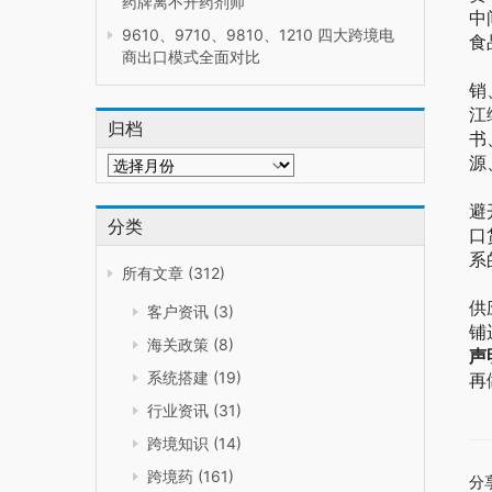
药牌离不开药剂师
中
9610、9710、9810、1210 四大跨境电
食
商出口模式全面对比
供
销
江
归档
书
归
源
档
挑
避
分类
口
系
所有文章
(312)
成
供
客户资讯
(3)
铺
海关政策
(8)
声
系统搭建
(19)
再
行业资讯
(31)
跨境知识
(14)
跨境药
(161)
分