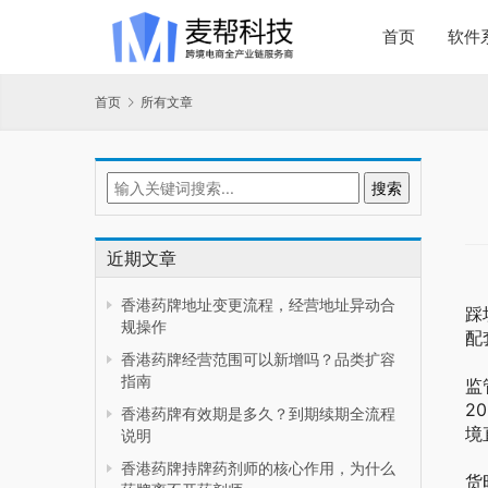
首页
软件
首页
所有文章
近期文章
成
香港药牌地址变更流程，经营地址异动合
踩
规操作
配
香港药牌经营范围可以新增吗？品类扩容
首
指南
监
2
香港药牌有效期是多久？到期续期全流程
境
说明
其
香港药牌持牌药剂师的核心作用，为什么
货