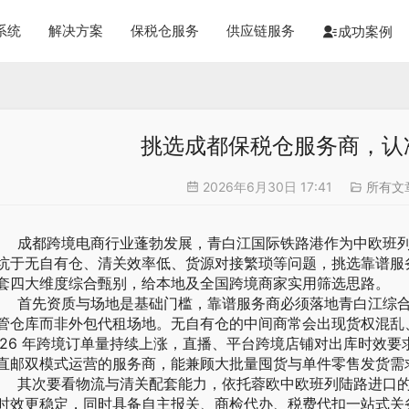
系统
解决方案
保税仓服务
供应链服务
成功案例
挑选成都保税仓服务商，认
2026年6月30日 17:41
所有文
都跨境电商行业蓬勃发展，青白江国际铁路港作为中欧班列
坑于无自有仓、清关效率低、货源对接繁琐等问题，挑选靠谱服
套四大维度综合甄别，给本地及全国跨境商家实用筛选思路。
先资质与场地是基础门槛，靠谱服务商必须落地青白江综合
管仓库而非外包代租场地。无自有仓的中间商常会出现货权混乱
026 年跨境订单量持续上涨，直播、平台跨境店铺对出库时效要求严
直邮双模式运营的服务商，能兼顾大批量囤货与单件零售发货需
次要看物流与清关配套能力，依托蓉欧中欧班列陆路进口的
时效更稳定，同时具备自主报关、商检代办、税费代扣一站式关