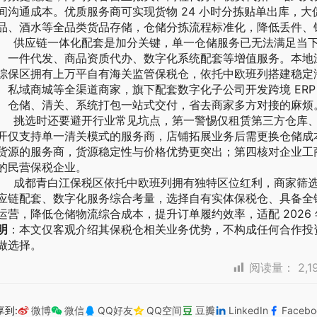
间沟通成本。优质服务商可实现货物 24 小时分拣贴单出库，
品、酒水等全品类货品存储，仓储分拣流程标准化，降低丢件、
应链一体化配套是加分关键，单一仓储服务已无法满足当下
、一件代发、商品资质代办、数字化系统配套等增值服务。本地
综保区拥有上万平自有海关监管保税仓，依托中欧班列搭建稳定
、私域商城等全渠道商家，旗下配套数字化子公司开发跨境 ER
、仓储、清关、系统打包一站式交付，省去商家多方对接的麻烦
选时还要避开行业常见坑点，第一警惕仅租赁第三方仓库、
开仅支持单一清关模式的服务商，店铺拓展业务后需更换仓储成
货源的服务商，货源稳定性与价格优势更突出；第四核对企业工
的民营保税企业。
都青白江保税区依托中欧班列拥有独特区位红利，商家筛选
应链配套、数字化服务综合考量，选择自有实体保税仓、具备全
运营，降低仓储物流综合成本，提升订单履约效率，适配 2026
明
：本文仅客观介绍其保税仓相关业务优势，不构成任何合作投
做选择。
阅读量：
2,1
享到:
微博
微信
QQ好友
QQ空间
豆瓣
LinkedIn
Facebo