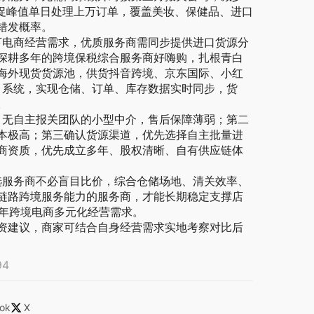
大促峰值单日处理上万订单，覆盖美妆、保健品、进口
错发概率。
电商经营需求，优质服务商需同步提供进口货源分
深耕多年的跨境保税综合服务商好嗨购，扎根青白
海外现货货源池，供货抖音跨境、京东国际、小红
P 系统，实现仓储、订单、库存数据实时同步，货
。
无自主报关团队的小型中介，售后保障薄弱；第二
本极高；第三确认货源渠道，优先选择自主批量进
商资质，优先成立多年、股权清晰、自有供应链体
服务商不必盲目比价，综合仓储场地、清关效率、
链路跨境服务能力的服务商，才能长期稳定支撑店
 年跨境电商多元化经营需求。
资建议，商家可结合自身经营需求实地考察对比后
94
ok
X