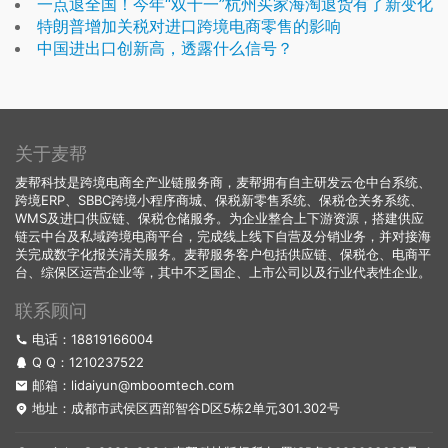
一点退全国！今年“双十一”杭州买家海淘退货有了新变化
特朗普增加关税对进口跨境电商零售的影响
中国进出口创新高，透露什么信号？
关于麦帮
麦帮科技是跨境电商全产业链服务商，麦帮拥有自主研发云仓中台系统、
跨境ERP、SBBC跨境小程序商城、保税新零售系统、保税仓关务系统、
WMS及进口供应链、保税仓储服务。为企业整合上下游资源，搭建供应
链云中台及私域跨境电商平台，完成线上线下自营及分销业务，并对接海
关完成数字化报关清关服务。麦帮服务客户包括供应链、保税仓、电商平
台、综保区运营企业等，其中不乏国企、上市公司以及行业代表性企业。
联系顾问
电话：18819166004
Q Q：
1210237522
邮箱：lidaiyun@mboomtech.com
地址：成都市武侯区西部智谷D区5栋2单元301.302号