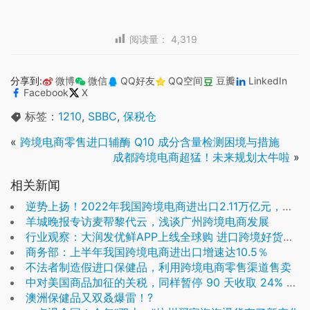
阅读量：
4,319
分享到:
微博
微信
QQ好友
QQ空间
豆瓣
LinkedIn
Facebook
X
标签：
1210
,
SBBC
,
保税仓
«
跨境电商零售进口辅酶 Q10 成分含量检测困境与措施
成都跨境电商超猛！未来规划太牛啦
»
相关新闻
逆势上扬！2022年我国跨境电商进出口2.11万亿元，增长9.8%
羊城晚报专访麦帮黎代云，浅谈广州跨境电商发展
行业观察：大润发优鲜APP上线全球购 进口跨境好货保税仓直发
商务部：上半年我国跨境电商进出口增速达10.5％
不法者制造假进口保健品，利用跨境电商零售渠道售卖
中对美国商品加征的关税，同样暂停 90 天收取 24% 的关税，保留 10% 的关税
澳洲保健品又双叒爆雷！?