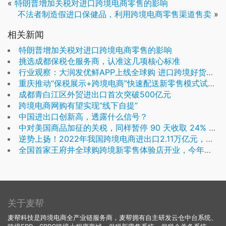
«
特朗普增加关税对进口跨境电商零售的影响
不法者制造假进口保健品，利用跨境电商零售渠道售卖
»
相关新闻
特朗普增加关税对进口跨境电商零售的影响
挑选成都保税仓服务商，认准这几项核心标准
行业观察：大润发优鲜APP上线全球购 进口跨境好货保税仓直发
重庆推动“保税展示+跨境电商”快速配送新零售模式试点，鼓励建设独立站或跨境平台
成都青白江区外贸进出口首次突破500亿元
跨境电商网购有望实现“线下自提”
中国进出口创新高，透露什么信号？
中对美国商品加征的关税，同样暂停 90 天收取 24% 的关税，保留 10% 的关税
逆势上扬！2022年我国跨境电商进出口2.11万亿元，增长9.8%
全国首家王府井全球购跨境新零售体验店开业，今年拟再开3-4家
关于麦帮
麦帮科技是跨境电商全产业链服务商，麦帮拥有自主研发云仓中台系统、