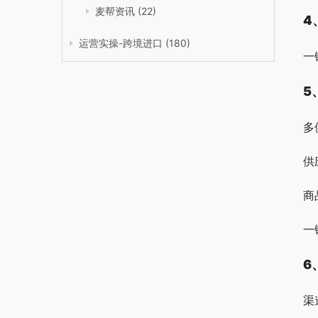
麦帮资讯
(22)
4
运营实操-跨境进口
(180)
一
5
多
供
商
一
6
渠