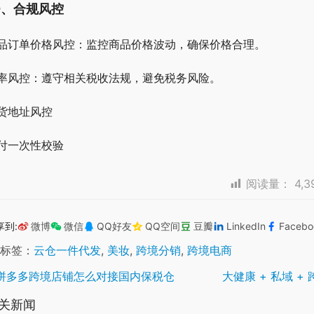
0、合规风控
品订单价格风控：监控商品价格波动，确保价格合理。
率风控：遵守相关税收法规，避免税务风险。
货地址风控
付一次性校验
阅读量：
4,3
享到:
微博
微信
QQ好友
QQ空间
豆瓣
LinkedIn
Facebo
标签：
云仓一件代发
,
美妆
,
跨境分销
,
跨境电商
拼多多跨境店铺怎么对接国内保税仓
大健康 + 私域 +
关新闻