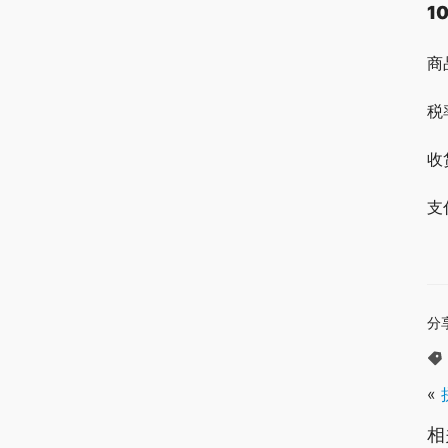
1
商
税
收
支
分
«
相