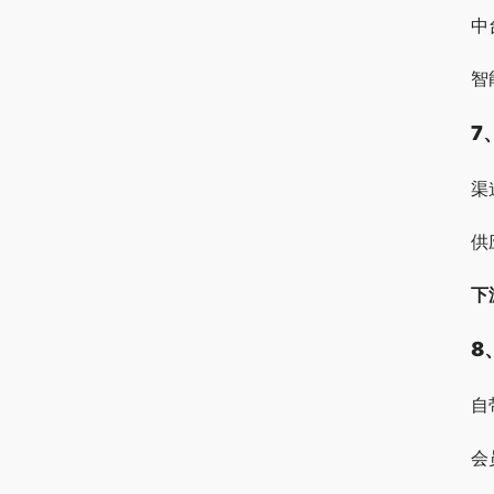
中
智
7
渠
供
下
8
自
会