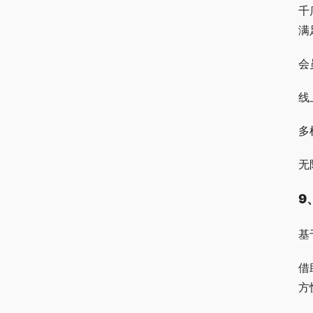
千
满
会
线
多
无
9
基
借
方