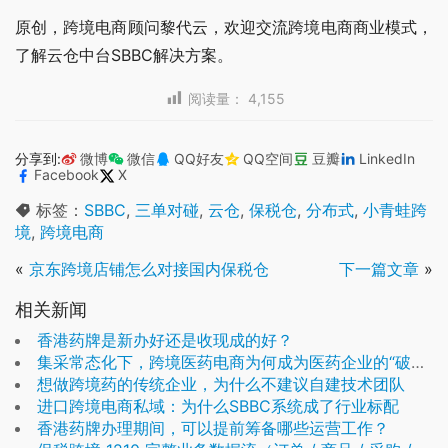
原创，跨境电商顾问黎代云，欢迎交流跨境电商商业模式，
了解云仓中台SBBC解决方案。
阅读量：
4,155
分享到:
微博
微信
QQ好友
QQ空间
豆瓣
LinkedIn
Facebook
X
标签：
SBBC
,
三单对碰
,
云仓
,
保税仓
,
分布式
,
小青蛙跨
境
,
跨境电商
«
京东跨境店铺怎么对接国内保税仓
下一篇文章
»
相关新闻
香港药牌是新办好还是收现成的好？
集采常态化下，跨境医药电商为何成为医药企业的“破局钥匙”？
想做跨境药的传统企业，为什么不建议自建技术团队
进口跨境电商私域：为什么SBBC系统成了行业标配
香港药牌办理期间，可以提前筹备哪些运营工作？