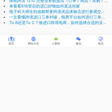
保税跨境 1210 完整业务数据流（订单 / 商品 / 采购 / 调拨全流程）
来看看618背后的进口好物如何直达你家
电子科大师生到成都帮麦跨境优品体验店进行参观交流！
一文看懂跨境进口三单对碰，电商平台如何进行三单对碰？
To B还是To C？做进口跨境电商，如何选择合适的业务模式？
首页
网址大全
小青蛙
微信
电话
关于麦帮
麦帮科技是跨境电商全产业链服务商，麦帮拥有自主研发云仓中台系统、
跨境ERP、SBBC跨境小程序商城、保税新零售系统、保税仓关务系统、
WMS及进口供应链、保税仓储服务。为企业整合上下游资源，搭建供应
链云中台及私域跨境电商平台，完成线上线下自营及分销业务，并对接海
关完成数字化报关清关服务。麦帮服务客户包括供应链、保税仓、电商平
台、综保区运营企业等，其中不乏国企、上市公司以及行业代表性企业。
联系顾问
电话：18819166004
Q Q：
1210237522
邮箱：lidaiyun@mboomtech.com