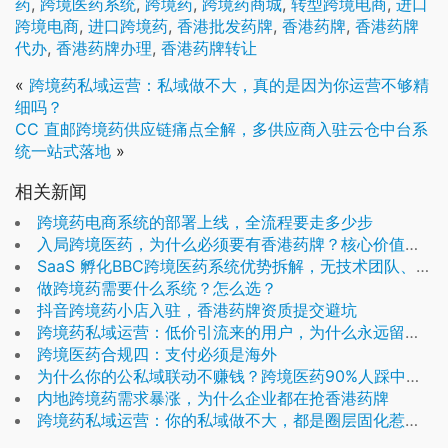
药
,
跨境医药系统
,
跨境药
,
跨境药商城
,
转型跨境电商
,
进口
跨境电商
,
进口跨境药
,
香港批发药牌
,
香港药牌
,
香港药牌
代办
,
香港药牌办理
,
香港药牌转让
«
跨境药私域运营：私域做不大，真的是因为你运营不够精
细吗？
CC 直邮跨境药供应链痛点全解，多供应商入驻云仓中台系
统一站式落地
»
相关新闻
跨境药电商系统的部署上线，全流程要走多少步
入局跨境医药，为什么必须要有香港药牌？核心价值解析
SaaS 孵化BBC跨境医药系统优势拆解，无技术团队、低成本快速启动CC直邮业务
做跨境药需要什么系统？怎么选？
抖音跨境药小店入驻，香港药牌资质提交避坑
跨境药私域运营：低价引流来的用户，为什么永远留不住？
跨境医药合规四：支付必须是海外
为什么你的公私域联动不赚钱？跨境医药90%人踩中的落地误区
内地跨境药需求暴涨，为什么企业都在抢香港药牌
跨境药私域运营：你的私域做不大，都是圈层固化惹的祸