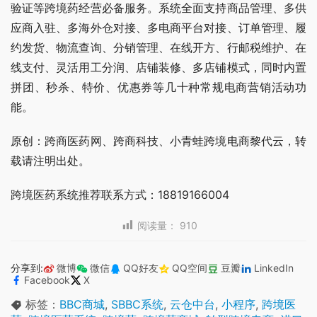
验证等跨境药经营必备服务。系统全面支持商品管理、多供
应商入驻、多海外仓对接、多电商平台对接、订单管理、履
约发货、物流查询、分销管理、在线开方、行邮税维护、在
线支付、灵活用工分润、店铺装修、多店铺模式，同时内置
拼团、秒杀、特价、优惠券等几十种常规电商营销活动功
能。
原创：跨商医药网、跨商科技、小青蛙跨境电商黎代云，转
载请注明出处。
跨境医药系统推荐联系方式：18819166004
阅读量：
910
分享到:
微博
微信
QQ好友
QQ空间
豆瓣
LinkedIn
Facebook
X
标签：
BBC商城
,
SBBC系统
,
云仓中台
,
小程序
,
跨境医