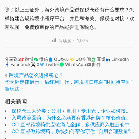
除了以上三证外，海外跨境产品进保税仓还有什么要求？怎
样搭建合规跨境小程序平台，并且和海关、保税仓对接？欢
迎私聊，免费预审你的产品能否进保税仓。
阅读量：
1,975
分享到:
微博
微信
QQ好友
QQ空间
豆瓣
LinkedIn
Facebook
X
Twitter
WhatsApp
邮件
«
跨境产品怎么进保税仓？
华为韬定律启示：后红利时代，跨境进口电商“时间换空间”
新玩法
»
相关新闻
保税仓三大分类：公用 / 自用 / 专用仓，企业如何按需选择
入局跨境医药，为什么必须要有香港药牌？核心价值解析
CC 直邮跨境药供应链痛点全解，多供应商入驻云仓中台系统一站式落地
CC 直邮做跨境药，系统如何帮你守住 “自用合理数量” 红线