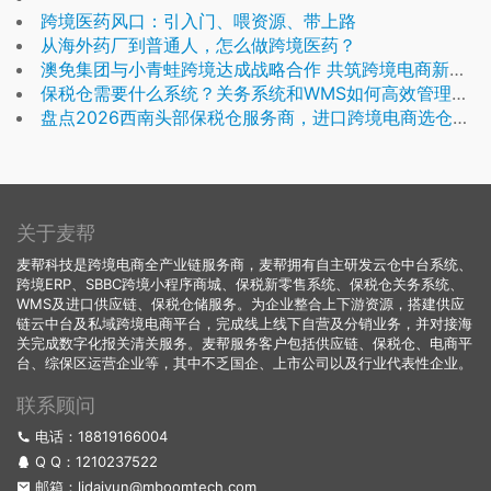
跨境医药风口：引入门、喂资源、带上路
从海外药厂到普通人，怎么做跨境医药？
澳免集团与小青蛙跨境达成战略合作 共筑跨境电商新生态
保税仓需要什么系统？关务系统和WMS如何高效管理保税仓？
盘点2026西南头部保税仓服务商，进口跨境电商选仓必看
关于麦帮
麦帮科技是跨境电商全产业链服务商，麦帮拥有自主研发云仓中台系统、
跨境ERP、SBBC跨境小程序商城、保税新零售系统、保税仓关务系统、
WMS及进口供应链、保税仓储服务。为企业整合上下游资源，搭建供应
链云中台及私域跨境电商平台，完成线上线下自营及分销业务，并对接海
关完成数字化报关清关服务。麦帮服务客户包括供应链、保税仓、电商平
台、综保区运营企业等，其中不乏国企、上市公司以及行业代表性企业。
联系顾问
电话：18819166004
Q Q：
1210237522
邮箱：lidaiyun@mboomtech.com