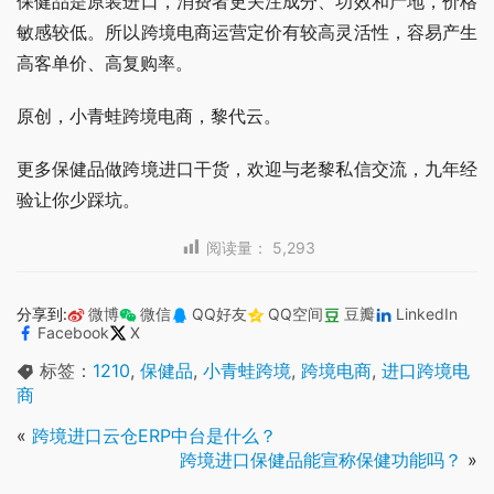
保健品是原装进口，消费者更关注成分、功效和产地，价格
敏感较低。所以跨境电商运营定价有较高灵活性，容易产生
高客单价、高复购率。
原创，小青蛙跨境电商，黎代云。
更多保健品做跨境进口干货，欢迎与老黎私信交流，九年经
验让你少踩坑。
阅读量：
5,293
分享到:
微博
微信
QQ好友
QQ空间
豆瓣
LinkedIn
Facebook
X
标签：
1210
,
保健品
,
小青蛙跨境
,
跨境电商
,
进口跨境电
商
«
跨境进口云仓ERP中台是什么？
跨境进口保健品能宣称保健功能吗？
»