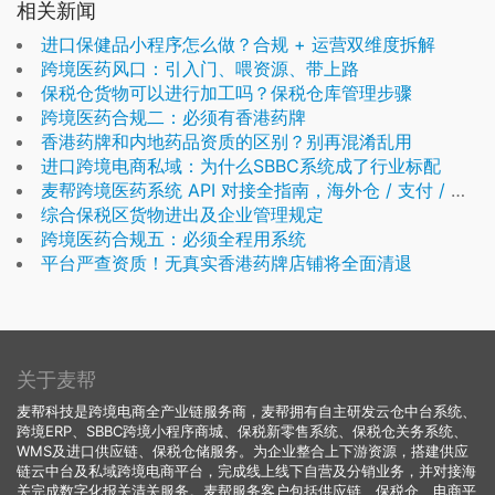
相关新闻
进口保健品小程序怎么做？合规 + 运营双维度拆解
跨境医药风口：引入门、喂资源、带上路
保税仓货物可以进行加工吗？保税仓库管理步骤
跨境医药合规二：必须有香港药牌
香港药牌和内地药品资质的区别？别再混淆乱用
进口跨境电商私域：为什么SBBC系统成了行业标配
麦帮跨境医药系统 API 对接全指南，海外仓 / 支付 / 互联网医院 / 多平台一键打通
综合保税区货物进出及企业管理规定
跨境医药合规五：必须全程用系统
平台严查资质！无真实香港药牌店铺将全面清退
关于麦帮
麦帮科技是跨境电商全产业链服务商，麦帮拥有自主研发云仓中台系统、
跨境ERP、SBBC跨境小程序商城、保税新零售系统、保税仓关务系统、
WMS及进口供应链、保税仓储服务。为企业整合上下游资源，搭建供应
链云中台及私域跨境电商平台，完成线上线下自营及分销业务，并对接海
关完成数字化报关清关服务。麦帮服务客户包括供应链、保税仓、电商平