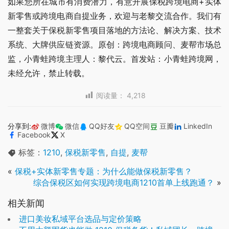
如果您所在城市有消费潜力，有意开展保税跨境电商+实体
新零售或跨境电商自提业务，欢迎与老黎交流合作。我们有
一整套关于保税新零售项目落地的方法论、解决方案、技术
系统、大牌供应链资源。原创：跨境电商顾问、麦帮市场总
监，小青蛙跨境主理人：黎代云。首发站：小青蛙跨境网，
未经允许，禁止转载。
阅读量：
4,218
分享到:
微博
微信
QQ好友
QQ空间
豆瓣
LinkedIn
Facebook
X
标签：
1210
,
保税新零售
,
自提
,
麦帮
«
保税+实体新零售专题：为什么能做保税新零售？
综合保税区如何实现跨境电商1210首单上线跑通？
»
相关新闻
进口美妆私域平台选品与定价策略