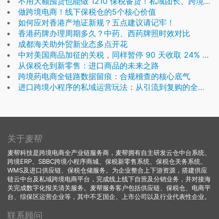
不用大额囤货也能做 1210 保税备货！私域团长、跨境小店入驻好嗨购保税仓轻资产模式
做跨境电商！线下保税仓的5个核心价值
如何应对香港产地证新规？五点建议请记牢！
香港药牌办理周期多久？中药、西药牌照时效对比
成都海关助外贸新业态多点开花
中对美国商品加征的关税，同样暂停 90 天收取 24% 的关税，保留 10% 的关税
从保税仓到新零售：进口商品的未来之路
跨境药电商全链路数据留痕：合规稽查的核心底气
进口跨境小程序的私域运营玩法：从引流到复购的全链路
关于麦帮
麦帮科技是跨境电商全产业链服务商，麦帮拥有自主研发云仓中台系统、
跨境ERP、SBBC跨境小程序商城、保税新零售系统、保税仓关务系统、
WMS及进口供应链、保税仓储服务。为企业整合上下游资源，搭建供应
链云中台及私域跨境电商平台，完成线上线下自营及分销业务，并对接海
关完成数字化报关清关服务。麦帮服务客户包括供应链、保税仓、电商平
台、综保区运营企业等，其中不乏国企、上市公司以及行业代表性企业。
联系顾问