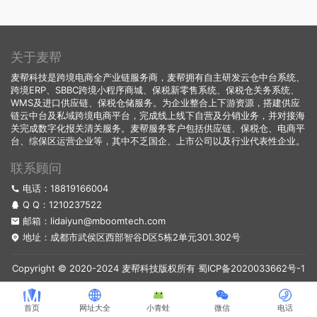
关于麦帮
麦帮科技是跨境电商全产业链服务商，麦帮拥有自主研发云仓中台系统、
跨境ERP、SBBC跨境小程序商城、保税新零售系统、保税仓关务系统、
WMS及进口供应链、保税仓储服务。为企业整合上下游资源，搭建供应
链云中台及私域跨境电商平台，完成线上线下自营及分销业务，并对接海
关完成数字化报关清关服务。麦帮服务客户包括供应链、保税仓、电商平
台、综保区运营企业等，其中不乏国企、上市公司以及行业代表性企业。
联系顾问
电话：18819166004
Q Q：
1210237522
邮箱：lidaiyun@mboomtech.com
地址：成都市武侯区西部智谷D区5栋2单元301.302号
Copyright © 2020-2024 麦帮科技版权所有
蜀ICP备2020033662号-1
首页
网址大全
小青蛙
微信
电话