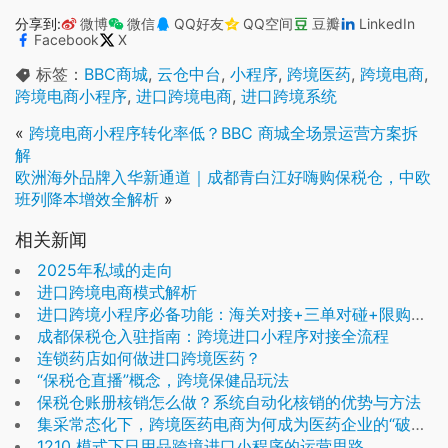
分享到:
微博
微信
QQ好友
QQ空间
豆瓣
LinkedIn
Facebook
X
标签：
BBC商城
,
云仓中台
,
小程序
,
跨境医药
,
跨境电商
,
跨境电商小程序
,
进口跨境电商
,
进口跨境系统
«
跨境电商小程序转化率低？BBC 商城全场景运营方案拆
解
欧洲海外品牌入华新通道｜成都青白江好嗨购保税仓，中欧
班列降本增效全解析
»
相关新闻
2025年私域的走向
进口跨境电商模式解析
进口跨境小程序必备功能：海关对接+三单对碰+限购管控
成都保税仓入驻指南：跨境进口小程序对接全流程
连锁药店如何做进口跨境医药？
“保税仓直播”概念，跨境保健品玩法
保税仓账册核销怎么做？系统自动化核销的优势与方法
集采常态化下，跨境医药电商为何成为医药企业的“破局钥匙”？
1210 模式下日用品跨境进口小程序的运营思路