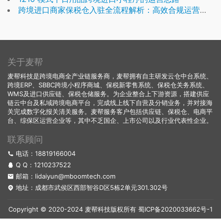
跨境进口商家保税仓入驻全流程解析：高效合规运营实战指南
关于麦帮
麦帮科技是跨境电商全产业链服务商，麦帮拥有自主研发云仓中台系统、
跨境ERP、SBBC跨境小程序商城、保税新零售系统、保税仓关务系统、
WMS及进口供应链、保税仓储服务。为企业整合上下游资源，搭建供应
链云中台及私域跨境电商平台，完成线上线下自营及分销业务，并对接海
关完成数字化报关清关服务。麦帮服务客户包括供应链、保税仓、电商平
台、综保区运营企业等，其中不乏国企、上市公司以及行业代表性企业。
联系顾问
电话：18819166004
Q Q：
1210237522
邮箱：lidaiyun@mboomtech.com
地址：成都市武侯区西部智谷D区5栋2单元301.302号
Copyright © 2020-2024 麦帮科技版权所有
蜀ICP备2020033662号-1