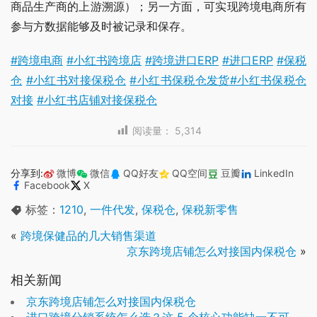
商品生产商的上游溯源）；另一方面，可实现跨境电商所有
参与方数据能够及时被记录和保存。
#跨境电商
#小红书跨境店
#跨境进口ERP
#进口ERP
#保税
仓
#小红书对接保税仓
#小红书保税仓发货
#小红书保税仓
对接
#小红书店铺对接保税仓
阅读量：
5,314
分享到:
微博
微信
QQ好友
QQ空间
豆瓣
LinkedIn
Facebook
X
标签：
1210
,
一件代发
,
保税仓
,
保税新零售
«
跨境保健品的几大销售渠道
京东跨境店铺怎么对接国内保税仓
»
相关新闻
京东跨境店铺怎么对接国内保税仓