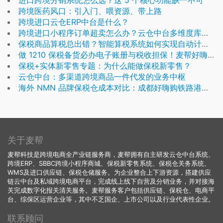
进口跨境分销系统怎么选？这 5 个核心功能缺一不可
跨境医药风口：引入门、喂资源、带上路
跨境进口云仓ERP中台是什么？
跨境进口小程序订单超卖怎么办？云仓中台多维度库存管控方案解析
保税商品算税总出错？智能算税系统如何实现自动计税合规申报
做 1210 保税备货必办电子账册与税收担保！麦帮好嗨购保税仓全程代办无需品牌自行跑海关
保税+实体新零售专题：为什么能做保税新零售？
云仓中台：多渠道跨境商品一件代发的业务中枢
海外 NMN 品牌保税仓成本对比：成都好嗨购铁路港保税仓综合成本比沿海低多少？完整测算
关于麦帮
麦帮科技是跨境电商全产业链服务商，麦帮拥有自主研发云仓中台系统、
跨境ERP、SBBC跨境小程序商城、保税新零售系统、保税仓关务系统、
WMS及进口供应链、保税仓储服务。为企业整合上下游资源，搭建供应
链云中台及私域跨境电商平台，完成线上线下自营及分销业务，并对接海
关完成数字化报关清关服务。麦帮服务客户包括供应链、保税仓、电商平
台、综保区运营企业等，其中不乏国企、上市公司以及行业代表性企业。
联系顾问