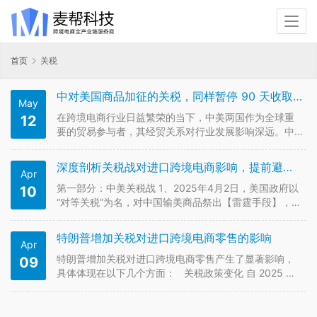
首页
关税
中对美国商品加征的关税，同样暂停 90 天收取 24% 的关税，保留 10% 的关税
May
在跨境电商行业日益繁荣的当下，中美两国作为全球重
12
要的贸易参与者，其经贸关系对行业发展影响深远。中
华人民共和国政府与美利坚合众国政府，深刻认识到双
边经贸关系对两国及全球经济的重要意义，也深知只有
深度剖析关税战对进口跨境电商影响，提前避坑！
Apr
建立可持续、长期且互利的经贸关系，才能让两国企业
和消费者，尤其是从事跨境电商业务…
第一部分：中美关税战 1、2025年4月2日，美国政府以
10
“对等关税”为名，对中国输美商品祭出【雷霆手段】，单
方面宣布加征34%关税，此举犹如深水炸弹引爆全球贸
易格局。2、2025年4月4日，中国国务院关税税则委员
特朗普增加关税对进口跨境电商零售的影响
Apr
会发布《税委会公告2025年第4号》，以以牙还牙之势
宣布：自…
特朗普增加关税对进口跨境电商零售产生了显著影响，
09
具体体现在以下几个方面： 关税政策变化 自 2025 年
5 月 2 日起，美国终止了中国大陆与香港商品享有的
“800 美元免税包裹待遇”，对价值低于 800 美元的包裹
征收 30% 的关税或 25 美元每件（6 月 …