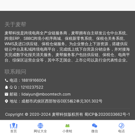
关于麦帮
麦帮科技是跨境电商全产业链服务商，麦帮拥有自主研发云仓中台系统、
跨境ERP、SBBC跨境小程序商城、保税新零售系统、保税仓关务系统、
WMS及进口供应链、保税仓储服务。为企业整合上下游资源，搭建供应
链云中台及私域跨境电商平台，完成线上线下自营及分销业务，并对接海
关完成数字化报关清关服务。麦帮服务客户包括供应链、保税仓、电商平
台、综保区运营企业等，其中不乏国企、上市公司以及行业代表性企业。
联系顾问
电话：18819166004
Q Q：
1210237522
邮箱：lidaiyun@mboomtech.com
地址：成都市武侯区西部智谷D区5栋2单元301.302号
Copyright © 2020-2024 麦帮科技版权所有
蜀ICP备2020033662号-1
首页
网址大全
小青蛙
微信
电话