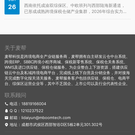
境商家实用筛选思路。…
西南依托成渝双综保区、中欧班列与西部陆海新通道，
26
已形成成熟跨境保税仓储产业集群，2026年综合实力靠
前的保税仓服务商集中在成都青白江、重庆果园港、天
府空港三大核心口岸，各家差异化优势清晰，适配不同
规模电商商家备货需求。 排名首位梯队为青白江铁路港
本土跨境保税服务商，代表企…
关于麦帮
麦帮科技是跨境电商全产业链服务商，麦帮拥有自主研发云仓中台系统、
跨境ERP、SBBC跨境小程序商城、保税新零售系统、保税仓关务系统、
WMS及进口供应链、保税仓储服务。为企业整合上下游资源，搭建供应
链云中台及私域跨境电商平台，完成线上线下自营及分销业务，并对接海
关完成数字化报关清关服务。麦帮服务客户包括供应链、保税仓、电商平
台、综保区运营企业等，其中不乏国企、上市公司以及行业代表性企业。
联系顾问
电话：18819166004
Q Q：
1210237522
邮箱：lidaiyun@mboomtech.com
地址：成都市武侯区西部智谷D区5栋2单元301.302号