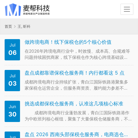
首页
王, 昕科
做跨境电商！线下保税仓的5个核心价值
Jul
在2026年跨境电商行业中，时效慢、成本高、合规难等
06
问题持续困扰商家，线下保税仓作为核心跨境基础设
施，凭借五大核心价值破解行业多数痛点，是跨境经营
的核心刚需。下文重点详解五大核心价值，简单补充实
盘点成都靠谱保税仓服务商！内行都看这 5 点
Jul
操用法、行业价值及正规服务资源。 一、线下保税仓五
大核心价值 线下保税仓依托“…
成都跨境电商行业持续扩张，青白江国际铁路港聚集多
03
家保税仓运营企业，但服务商资质、履约能力参差不
齐，不少商家因选错仓库遭遇清关延误、库存错漏、隐
形收费等问题。结合2026年本地供应链行业现状，为跨
挑选成都保税仓服务商，认准这几项核心标准
Jun
境卖家整理出筛选成都靠谱保税仓服务商的五大核心标
准，精准规避合作踩坑，具体如下…
成都跨境电商行业蓬勃发展，青白江国际铁路港作
30
为中欧班列核心枢纽，聚集了大量保税仓储服务商，不
少商家踩坑于无自有仓、清关效率低、货源对接繁琐等
问题，挑选靠谱服务商要从区位资质、仓储实力、履约
盘点 2026 西南头部保税仓服务商，电商选仓必看
Jun
能力、全链路配套四大维度综合甄别，给本地及全国跨